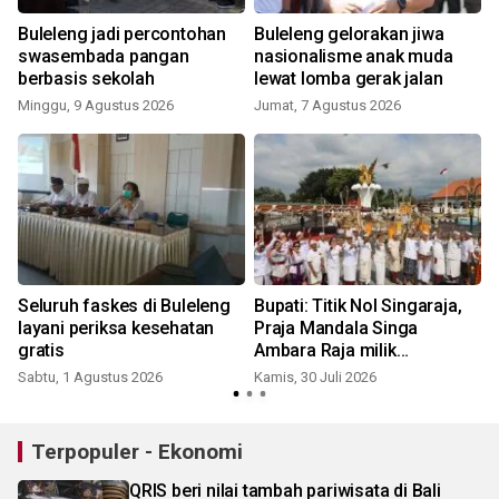
Buleleng jadi percontohan
Buleleng gelorakan jiwa
swasembada pangan
nasionalisme anak muda
berbasis sekolah
lewat lomba gerak jalan
Minggu, 9 Agustus 2026
Jumat, 7 Agustus 2026
K
Seluruh faskes di Buleleng
Bupati: Titik Nol Singaraja,
layani periksa kesehatan
Praja Mandala Singa
gratis
Ambara Raja milik
J
masyarakat Buleleng
Sabtu, 1 Agustus 2026
Kamis, 30 Juli 2026
Terpopuler - Ekonomi
QRIS beri nilai tambah pariwisata di Bali