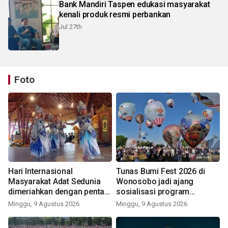
Bank Mandiri Taspen edukasi masyarakat
kenali produk resmi perbankan
Jul 27th
Foto
Hari Internasional
Tunas Bumi Fest 2026 di
Masyarakat Adat Sedunia
Wonosobo jadi ajang
dimeriahkan dengan pentas
sosialisasi program
seni budaya Bali
pemerintah lewat balon
Minggu, 9 Agustus 2026
Minggu, 9 Agustus 2026
udara