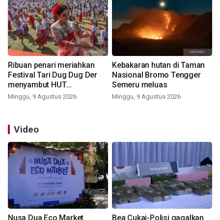
Ribuan penari meriahkan
Kebakaran hutan di Taman
Festival Tari Dug Dug Der
Nasional Bromo Tengger
menyambut HUT
Semeru meluas
Kemerdekaan
Minggu, 9 Agustus 2026
Minggu, 9 Agustus 2026
Video
Nusa Dua Eco Market
Bea Cukai-Polisi gagalkan