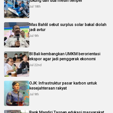
jukung dan dua mesin tempel
Jul 18th
Mas Bahlil sebut surplus solar bakal diolah
jadi avtur
Jul 9th
BI Bali kembangkan UMKM berorientasi
ekspor agar jadi penggerak ekonomi
Jul 22nd
OJK: Infrastruktur pasar karbon untuk
kesejahteraan rakyat
Jul 9th
Bank Mandiri Taspen edukasi masyarakat