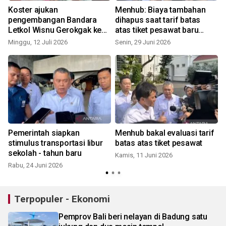
Koster ajukan
Menhub: Biaya tambahan
pengembangan Bandara
dihapus saat tarif batas
Letkol Wisnu Gerokgak ke
atas tiket pesawat baru
Kemenhub
berlaku
Minggu, 12 Juli 2026
Senin, 29 Juni 2026
Pemerintah siapkan
Menhub bakal evaluasi tarif
stimulus transportasi libur
batas atas tiket pesawat
k
sekolah - tahun baru
Kamis, 11 Juni 2026
Rabu, 24 Juni 2026
J
Terpopuler - Ekonomi
Pemprov Bali beri nelayan di Badung satu