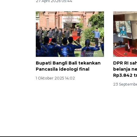
27 April 2026 05:44
Bupati Bangli Bali tekankan
DPR RI sa
Pancasila ideologi final
belanja n
Rp3.842 tr
1 Oktober 2025 14:02
23 Septembe