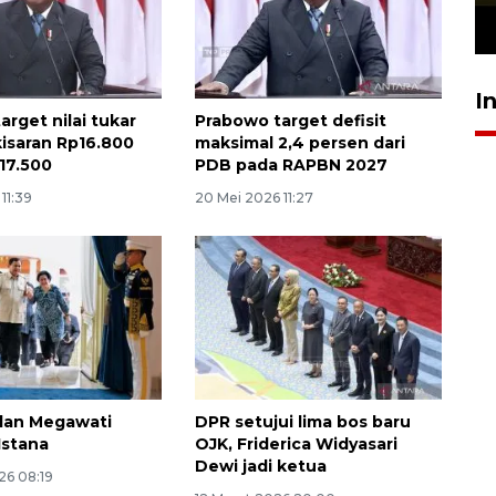
23 Juli 2026 19:12
I
arget nilai tukar
Prabowo target defisit
kisaran Rp16.800
maksimal 2,4 persen dari
17.500
PDB pada RAPBN 2027
11:39
20 Mei 2026 11:27
dan Megawati
DPR setujui lima bos baru
Istana
OJK, Friderica Widyasari
Dewi jadi ketua
26 08:19