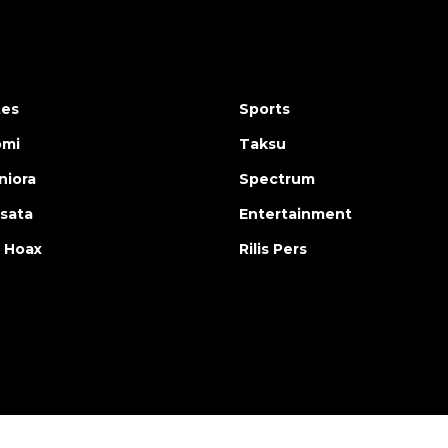
tes
Sports
omi
Taksu
iora
Spectrum
isata
Entertainment
 Hoax
Rilis Pers