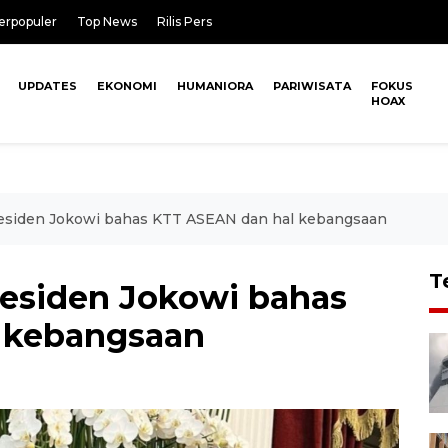
erpopuler
Top News
Rilis Pers
UPDATES
EKONOMI
HUMANIORA
PARIWISATA
FOKUS
HOAX
esiden Jokowi bahas KTT ASEAN dan hal kebangsaan
T
esiden Jokowi bahas
 kebangsaan