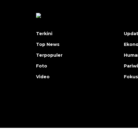
Terkini
Upda
Top News
Ekon
Terpopuler
Human
Foto
Pariw
Video
Fokus