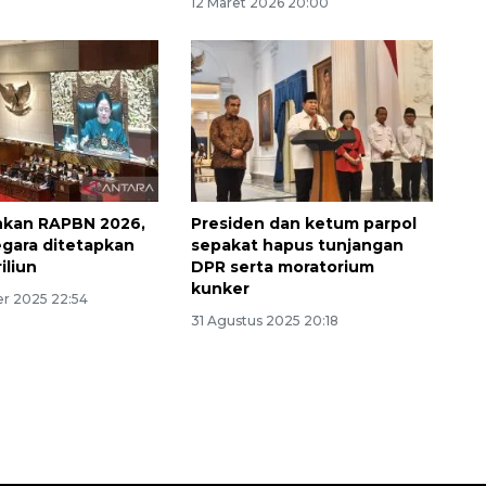
12 Maret 2026 20:00
hkan RAPBN 2026,
Presiden dan ketum parpol
egara ditetapkan
sepakat hapus tunjangan
iliun
DPR serta moratorium
Sinyal positif perekonomian
kunker
r 2025 22:54
Indonesia
31 Agustus 2025 20:18
2026-08-05 15:00:00