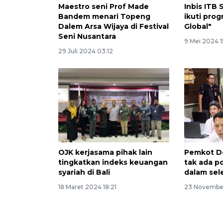
Maestro seni Prof Made
Inbis ITB 
Bandem menari Topeng
ikuti pro
Dalem Arsa Wijaya di Festival
Global"
Seni Nusantara
9 Mei 2024 1
29 Juli 2024 03:12
OJK kerjasama pihak lain
Pemkot D
tingkatkan indeks keuangan
tak ada p
syariah di Bali
dalam sel
18 Maret 2024 18:21
23 Novembe