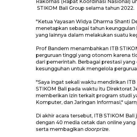
Rakornas (Rapat Koordinasi Nasional) un
STIKOM Bali Group selama tahun 2022.
"Ketua Yayasan Widya Dharma Shanti D
menetapkan sebagai tahun keunggulan b
yang lainnya dalam melakukan suatu keg
Prof Bandem menambahkan ITB STIKOM 
perguruan tinggi yang otonom karena ti
dari pemerintah. Berbagai prestasi yang 
kesungguhan untuk mengelola perguruan
"Saya ingat sekali waktu mendirikan IT
STIKOM Bali pada waktu itu Direktorat Je
memberikan izin terkait program studi 
Komputer, dan Jaringan Informasi," uj
Di akhir acara tersebut, ITB STIKOM B
dengan 40 media cetak dan online yang
serta membagikan
doorprize
.