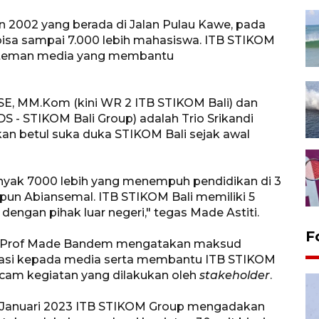
hun 2002 yang berada di Jalan Pulau Kawe, pada
bisa sampai 7.000 lebih mahasiswa. ITB STIKOM
n-teman media yang membantu
, SE, MM.Kom (kini WR 2 ITB STIKOM Bali) dan
WDS - STIKOM Bali Group) adalah Trio Srikandi
 betul suka duka STIKOM Bali sejak awal
anyak 7000 lebih yang menempuh pendidikan di 3
upun Abiansemal. ITB STIKOM Bali memiliki 5
engan pihak luar negeri," tegas Made Astiti.
F
i Prof Made Bandem mengatakan maksud
siasi kepada media serta membantu ITB STIKOM
acam kegiatan yang dilakukan oleh
stakeholder
.
4 Januari 2023 ITB STIKOM Group mengadakan