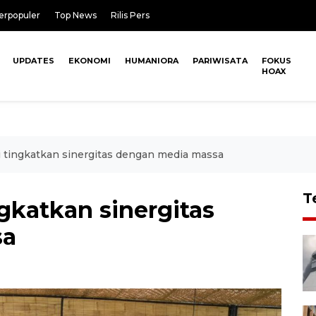
erpopuler
Top News
Rilis Pers
UPDATES
EKONOMI
HUMANIORA
PARIWISATA
FOKUS
HOAX
 tingkatkan sinergitas dengan media massa
T
gkatkan sinergitas
sa