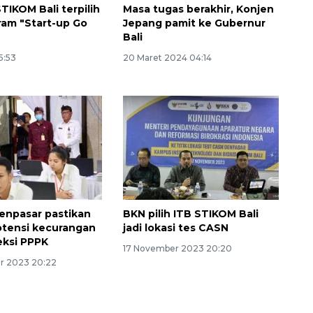
STIKOM Bali terpilih
Masa tugas berakhir, Konjen
gram "Start-up Go
Jepang pamit ke Gubernur
Bali
5:53
20 Maret 2024 04:14
enpasar pastikan
BKN pilih ITB STIKOM Bali
otensi kecurangan
jadi lokasi tes CASN
eksi PPPK
17 November 2023 20:20
r 2023 20:22