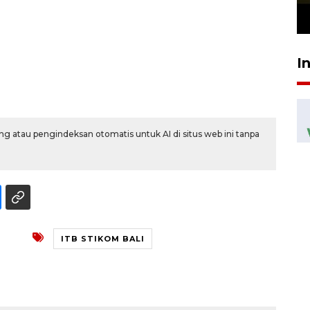
23 Juli 2026 19:12
I
g atau pengindeksan otomatis untuk AI di situs web ini tanpa
ITB STIKOM BALI