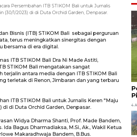
a acara Persembahan ITB STIKOM Bali untuk Jurnalis
n (30/1/2023) di di Duta Orchid Garden, Denpasar.
dan Bisnis (ITB) STIKOM Bali sebagai perguruan
wata, terus meningkatkan sinergitas dengan
bersama di era digital.
as ITB STIKOM Bali Dra Ni Made Astiti,
ITB STIKOM Bali mengatakan sangat
h terjalin antara media dengan ITB STIKOM Bali
ng terletak di Renon, Jimbaran dan yang terbaru
P
P
han ITB STIKOM Bali untuk Jurnalis Keren "Maju
4 
) di di Duta Orchid Garden, Denpasar.
ayasan Widya Dharma Shanti, Prof. Made Bandem,
 Ida Bagus Dharmadiaksa, M.Si., Ak., Wakil Ketua
rlowe Makaradhwaja Bandem, B.Bus.