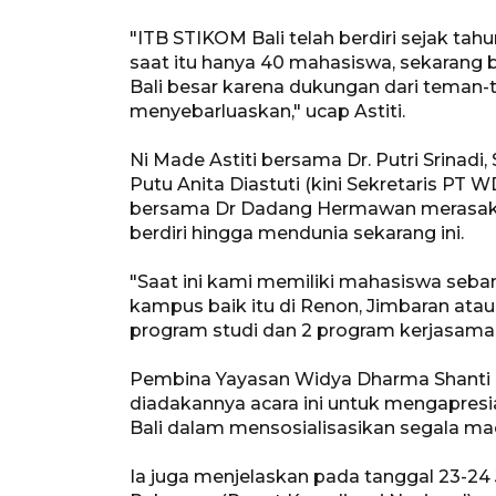
"ITB STIKOM Bali telah berdiri sejak ta
saat itu hanya 40 mahasiswa, sekarang 
Bali besar karena dukungan dari tema
menyebarluaskan," ucap Astiti.
Ni Made Astiti bersama Dr. Putri Srinadi
Putu Anita Diastuti (kini Sekretaris PT 
bersama Dr Dadang Hermawan merasakan
berdiri hingga mendunia sekarang ini.
"Saat ini kami memiliki mahasiswa seb
kampus baik itu di Renon, Jimbaran ata
program studi dan 2 program kerjasama d
Pembina Yayasan Widya Dharma Shant
diadakannya acara ini untuk mengapre
Bali dalam mensosialisasikan segala m
Ia juga menjelaskan pada tanggal 23-2