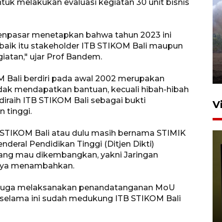
tuk melakukan evaluasi kegiatan 30 unit bisnis
Sebanyak 62 penumpang
selamat dari kebakaran KM
enpasar menetapkan bahwa tahun 2023 ini
Mutiara Sentosa II
aik itu stakeholder ITB STIKOM Bali maupun
iatan," ujar Prof Bandem.
dikembalikan ke Surabaya
4 Agustus 2026 19:23
Bali berdiri pada awal 2002 merupakan
dak mendapatkan bantuan, kecuali hibah-hibah
diraih ITB STIKOM Bali sebagai bukti
V
 tinggi.
B STIKOM Bali atau dulu masih bernama STIMIK
nderal Pendidikan Tinggi (Ditjen Dikti)
yang mau dikembangkan, yakni Jaringan
arnya menambahkan.
ali juga melaksanakan penandatanganan MoU
Persiapan Skuad Garuda
 selama ini sudah medukung ITB STIKOM Bali
jelang laga lawan Kamboja
pada Piala AFF