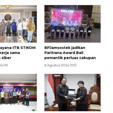
ayana-ITB STIKOM
BPJamsostek jadikan
i kerja sama
Paritrana Award Bali
 siber
pemantik perluas cakupan
Waspadai penyakit saat
 04:30
8 Agustus 2024 13:51
musim kemarau
2026-08-05 12:00:00