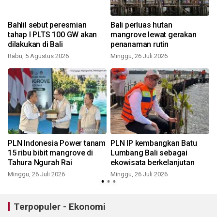
Bahlil sebut peresmian
Bali perluas hutan
tahap I PLTS 100 GW akan
mangrove lewat gerakan
dilakukan di Bali
penanaman rutin
Rabu, 5 Agustus 2026
Minggu, 26 Juli 2026
M
PLN Indonesia Power tanam
PLN IP kembangkan Batu
15 ribu bibit mangrove di
Lumbang Bali sebagai
Tahura Ngurah Rai
ekowisata berkelanjutan
Minggu, 26 Juli 2026
Minggu, 26 Juli 2026
R
Terpopuler - Ekonomi