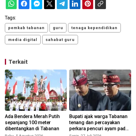
Tags:
pemkab tabanan
guru
tenaga kependidikan
media digital
sahabat guru
Terkait
Ada Bendera Merah Putih
Bupati ajak warga Tabanan
sepanjang 100 meter
tenang dan percayakan
dibentangkan di Tabanan
perkara pencuri ayam pada
hukum
Rabu, 5 Agustus 2026
Senin, 27 Juli 2026
J