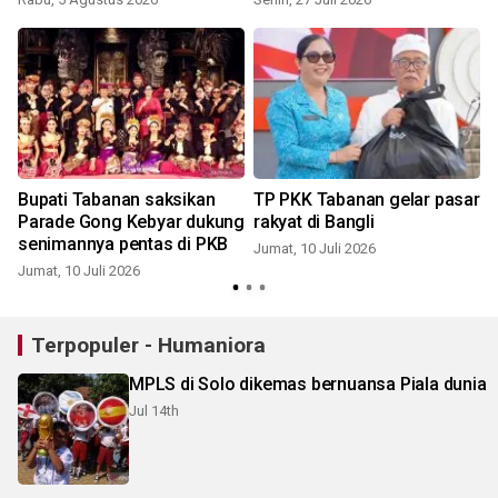
Bupati Tabanan saksikan
TP PKK Tabanan gelar pasar
Parade Gong Kebyar dukung
rakyat di Bangli
senimannya pentas di PKB
Jumat, 10 Juli 2026
Jumat, 10 Juli 2026
K
Terpopuler - Humaniora
MPLS di Solo dikemas bernuansa Piala dunia
Jul 14th