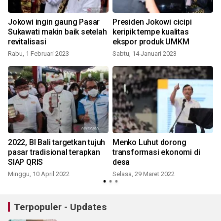
Jokowi ingin gaung Pasar
Presiden Jokowi cicipi
Sukawati makin baik setelah
keripik tempe kualitas
revitalisasi
ekspor produk UMKM
S
Rabu, 1 Februari 2023
Sabtu, 14 Januari 2023
2022, BI Bali targetkan tujuh
Menko Luhut dorong
pasar tradisional terapkan
transformasi ekonomi di
SIAP QRIS
desa
Minggu, 10 April 2022
Selasa, 29 Maret 2022
R
Terpopuler - Updates