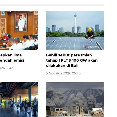
tapkan lima
Bahlil sebut peresmian
endah emisi
tahap I PLTS 100 GW akan
dilakukan di Bali
160 ribu sambungan baru
026 18:43
5 Agustus 2026 05:45
jaringan gas 2026
2026-08-07 18:00:00