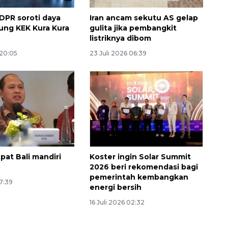
 DPR soroti daya
Iran ancam sekutu AS gelap
kung KEK Kura Kura
gulita jika pembangkit
listriknya dibom
 20:05
23 Juli 2026 06:39
pat Bali mandiri
Koster ingin Solar Summit
2026 beri rekomendasi bagi
pemerintah kembangkan
17:39
energi bersih
16 Juli 2026 02:32