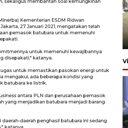
alan, sekaligus membantah soal kemungkinan
 (Minerba) Kementerian ESDM Ridwan
Pemerintah tunda pungutan
 Jakarta, 27 Januari 2021, mengatakan telah
pajak pedagang melalui
haan pemasok batubara untuk memenuhi
aplikasi belanja daring
epakati.
6 Agustus 2026 16:45
komitmennya untuk memenuhi kewajibannya
 disepakati," katanya.
V
tugas untuk memastikan pasokan energi untuk
 ia mengakui, ada beberapa kondisi yang
batubara ke listrik.
usiness
antara PLN dan perusahaan pemasok
tah yang menjadikan batubara menjadi barang
Polisi tetapkan lima tersangka
pengeroyokan maling ayam di
i daerah-daerah penghasil batubara ini sedang
" katanya.
Tabanan