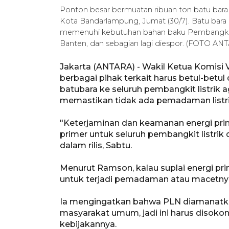
Ponton besar bermuatan ribuan ton batu bara 
Kota Bandarlampung, Jumat (30/7). Batu bara 
memenuhi kebutuhan bahan baku Pembangkit Li
Banten, dan sebagian lagi diespor. (FOTO A
Jakarta (ANTARA) - Wakil Ketua Komisi
berbagai pihak terkait harus betul-bet
batubara ke seluruh pembangkit listrik 
memastikan tidak ada pemadaman listri
"Keterjaminan dan keamanan energi prim
primer untuk seluruh pembangkit listrik
dalam rilis, Sabtu.
Menurut Ramson, kalau suplai energi pri
untuk terjadi pemadaman atau macetnya 
Ia mengingatkan bahwa PLN diamanatkan
masyarakat umum, jadi ini harus disoko
kebijakannya.