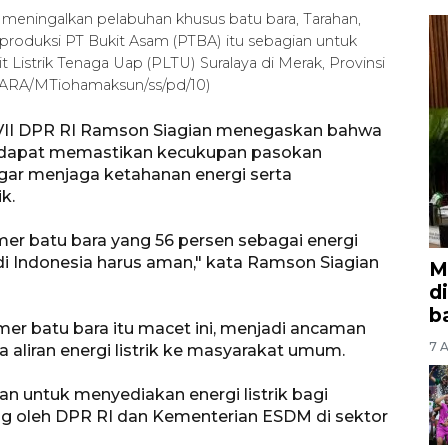
meningalkan pelabuhan khusus batu bara, Tarahan,
produksi PT Bukit Asam (PTBA) itu sebagian untuk
strik Tenaga Uap (PLTU) Suralaya di Merak, Provinsi
NTARA/MTiohamaksun/ss/pd/10)
 VII DPR RI Ramson Siagian menegaskan bahwa
ul dapat memastikan kecukupan pasokan
agar menjaga ketahanan energi serta
k.
er batu bara yang 56 persen sebagai energi
 di Indonesia harus aman," kata Ramson Siagian
M
d
b
mer batu bara itu macet ini, menjadi ancaman
7 A
aliran energi listrik ke masyarakat umum.
 untuk menyediakan energi listrik bagi
ng oleh DPR RI dan Kementerian ESDM di sektor