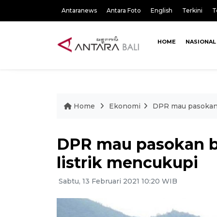
Antaranews
Antara Foto
English
Terkini
T
HOME
NASIONAL
Home
Ekonomi
DPR mau pasokan 
DPR mau pasokan b
listrik mencukupi
Sabtu, 13 Februari 2021 10:20 WIB