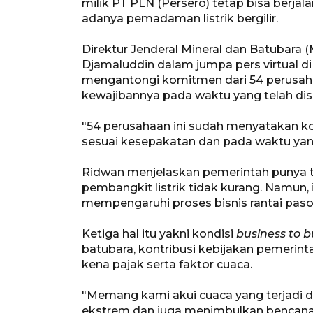
milik PT PLN (Persero) tetap bisa berj
adanya pemadaman listrik bergilir.
Direktur Jenderal Mineral dan Batubara
Djamaluddin dalam jumpa pers virtual di
mengantongi komitmen dari 54 perusa
kewajibannya pada waktu yang telah dis
"54 perusahaan ini sudah menyatakan 
sesuai kesepakatan dan pada waktu yang
Ridwan menjelaskan pemerintah punya 
pembangkit listrik tidak kurang. Namun,
mempengaruhi proses bisnis rantai pasok 
Ketiga hal itu yakni kondisi
business to b
batubara, kontribusi kebijakan pemerin
kena pajak serta faktor cuaca.
"Memang kami akui cuaca yang terjadi d
ekstrem dan juga menimbulkan bencana,