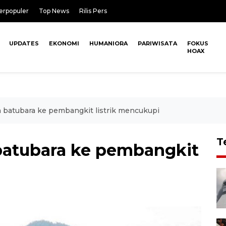
erpopuler
Top News
Rilis Pers
UPDATES
EKONOMI
HUMANIORA
PARIWISATA
FOKUS
HOAX
batubara ke pembangkit listrik mencukupi
T
atubara ke pembangkit