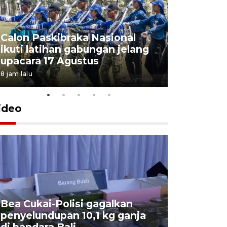
Calon Paskibraka Nasional
Sejumlah
ikuti latihan gabungan jelang
penutupa
upacara 17 Agustus
2026
8 jam lalu
7 Agustus 202
ideo
Bea Cukai-Polisi gagalkan
Pemerint
penyelundupan 10,1 kg ganja
pasar jen
di bandara Bali
internasi