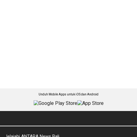
Unduh Mobile Apps untuk iOS dan Android
Jelajahi ANTARA News Bali