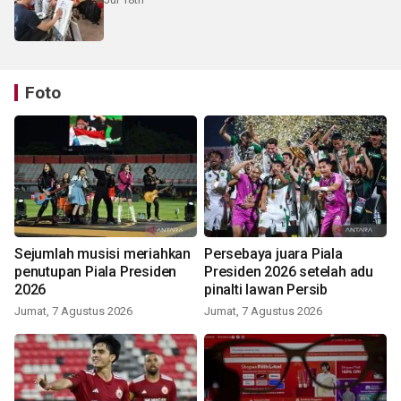
Foto
Sejumlah musisi meriahkan
Persebaya juara Piala
penutupan Piala Presiden
Presiden 2026 setelah adu
2026
pinalti lawan Persib
Jumat, 7 Agustus 2026
Jumat, 7 Agustus 2026