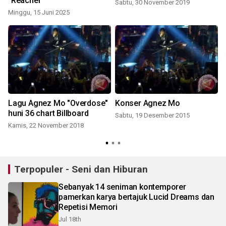
"Reacher"
Sabtu, 30 November 2019
J
Minggu, 15 Juni 2025
Lagu Agnez Mo "Overdose"
Konser Agnez Mo
huni 36 chart Billboard
Sabtu, 19 Desember 2015
Kamis, 22 November 2018
Terpopuler - Seni dan Hiburan
Sebanyak 14 seniman kontemporer
pamerkan karya bertajuk Lucid Dreams dan
Repetisi Memori
Jul 18th