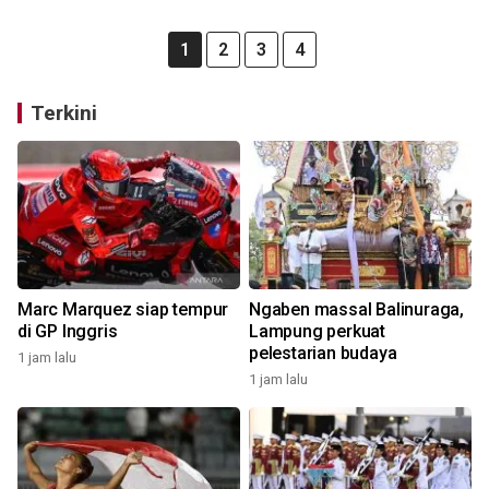
1
2
3
4
Terkini
Marc Marquez siap tempur
Ngaben massal Balinuraga,
di GP Inggris
Lampung perkuat
pelestarian budaya
1 jam lalu
1 jam lalu