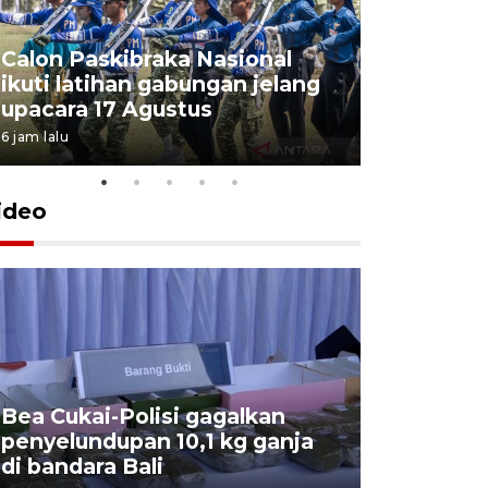
Calon Paskibraka Nasional
Sejumlah
ikuti latihan gabungan jelang
penutupa
upacara 17 Agustus
2026
6 jam lalu
7 Agustus 202
ideo
Bea Cukai-Polisi gagalkan
Pemerint
penyelundupan 10,1 kg ganja
pasar jen
di bandara Bali
internasi