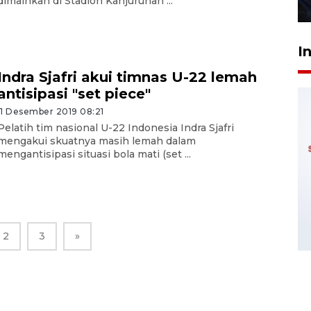
dimainkan di Stadion Kanjuruhan ...
27 Juli 2026 22:32
I
Indra Sjafri akui timnas U-22 lemah
antisipasi "set piece"
11 Desember 2019 08:21
Pelatih tim nasional U-22 Indonesia Indra Sjafri
mengakui skuatnya masih lemah dalam
mengantisipasi situasi bola mati (set ...
2
3
»