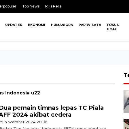
erpopuler
Top News
Rilis Pers
UPDATES
EKONOMI
HUMANIORA
PARIWISATA
FOKUS
HOAX
T
as indonesia u22
Dua pemain timnas lepas TC Piala
AFF 2024 akibat cedera
29 November 2024 20:36
Badan Tim Nasional Indonesia (BTN) menyebutkan