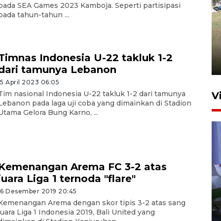
pada SEA Games 2023 Kamboja. Seperti partisipasi
pada tahun-tahun ...
Pemerintah tunda pungutan
pajak pedagang melalui
aplikasi belanja daring
Timnas Indonesia U-22 takluk 1-2
6 Agustus 2026 16:45
dari tamunya Lebanon
15 April 2023 06:05
Tim nasional Indonesia U-22 takluk 1-2 dari tamunya
V
Lebanon pada laga uji coba yang dimainkan di Stadion
Utama Gelora Bung Karno, ...
Kemenangan Arema FC 3-2 atas
juara Liga 1 ternoda "flare"
Polisi tetapkan lima tersangka
16 Desember 2019 20:45
pengeroyokan maling ayam di
Kemenangan Arema dengan skor tipis 3-2 atas sang
Tabanan
juara Liga 1 Indonesia 2019, Bali United yang