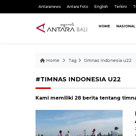
Antaranews
Antara Foto
English
Terkini
T
HOME
NASIONAL
Home
Tag
timnas indonesia u22
#TIMNAS INDONESIA U22
Kami memiliki 28 berita tentang timn