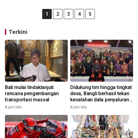
1
2
3
4
5
Terkini
Bali mulai tindaklanjuti
Didukung tim hingga tingkat
rencana pengembangan
desa, Bangli berhasil tekan
transportasi massal
kesalahan data penyaluran
bansos
8 jam lalu
8 jam lalu