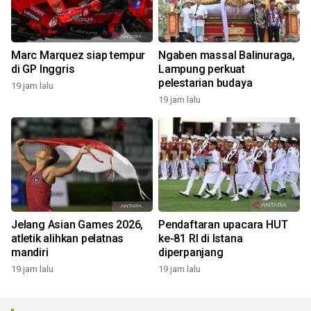
Marc Marquez siap tempur
Ngaben massal Balinuraga,
di GP Inggris
Lampung perkuat
pelestarian budaya
19 jam lalu
19 jam lalu
Jelang Asian Games 2026,
Pendaftaran upacara HUT
atletik alihkan pelatnas
ke-81 RI di Istana
mandiri
diperpanjang
19 jam lalu
19 jam lalu