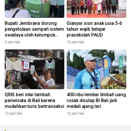
Bupati Jembrana dorong
Gianyar sisir anak usia 5-6
pengelolaan sampah sistem
tahun wajib belajar
swadaya oleh kelompok
prasekolah PAUD
masyarakat
3 jam lalu
12 jam lalu
QRIS beri nilai tambah
400 ribu lembar limbah uang
pariwisata di Bali karena
rusak disulap BI Bali jadi
mudahkan turis bertransaksi
medali ajang lari
12 jam lalu
12 jam lalu