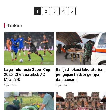
1
2
3
4
5
Terkini
Laga Indonesia Super Cup
Bali jadi lokasi laboratorium
2026, Chelsea tekuk AC
pengujian hadapi gempa
Milan 3-0
dan tsunami
1 jam lalu
3 jam lalu