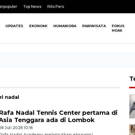
erpopuler
Top News
Rilis Pers
UPDATES
EKONOMI
HUMANIORA
PARIWISATA
FOKUS
HOAX
T
el nadal
Rafa Nadal Tennis Center pertama di
Asia Tenggara ada di Lombok
28 Juli 2026 10:16
Rafa Nadal Academy melanjutkan ekspansi