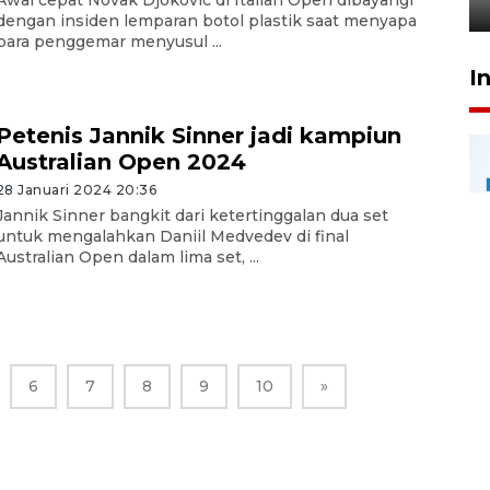
24 Juli 2026 20:25
dengan insiden lemparan botol plastik saat menyapa
para penggemar menyusul ...
I
Petenis Jannik Sinner jadi kampiun
Australian Open 2024
28 Januari 2024 20:36
Jannik Sinner bangkit dari ketertinggalan dua set
untuk mengalahkan Daniil Medvedev di final
Australian Open dalam lima set, ...
6
7
8
9
10
»