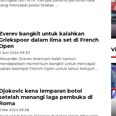
peringkat No.1 ATP, menjadi petenis pertama Italia
yang mencapai posisi teratas. ...
Persib Bandung lolos ke final
setelah kalahkan Persija
Jakarta 2-1
4 Agustus 2026 20:10
Zverev bangkit untuk kalahkan
Griekspoor dalam lima set di French
Open
V
2 Juni 2024 09:33
Alexander Zverev terancam kalah namun
mendapatkan momentum bangkit untuk mencapai
babak keempat French Open untuk tahun ketujuh ...
Djokovic kena lemparan botol
setelah menangi laga pembuka di
Apresiasi Desak Made,
Roma
Pemprov Bali siapkan wall
standar internasional
11 Mei 2024 09:38
Awal cepat Novak Djokovic di Italian Open dibayangi