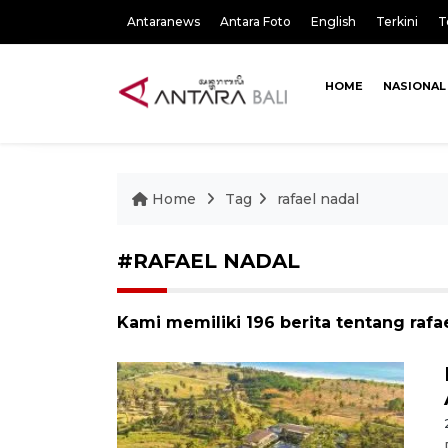
Antaranews
Antara Foto
English
Terkini
T
HOME
NASIONAL
Home
Tag
rafael nadal
#RAFAEL NADAL
Kami memiliki 196 berita tentang rafa