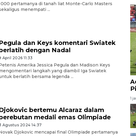
1000 pertamanya di tanah liat Monte-Carlo Masters
sekaligus menempati ...
Pegula dan Keys komentari Swiatek
berlatih dengan Nadal
9 April 2026 11:33
Petenis Amerika Jessica Pegula dan Madison Keys
mengomentari langkah yang diambil Iga Swiatek
untuk berlatih bersama legenda ...
A
P
1 j
Djokovic bertemu Alcaraz dalam
perebutan medali emas Olimpiade
3 Agustus 2024 14:37
Novak Djokovic mencapai final Olimpiade pertamanya