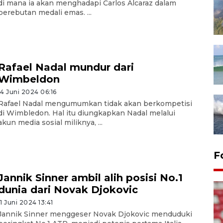
di mana ia akan menghadapi Carlos Alcaraz dalam
perebutan medali emas. ...
Rafael Nadal mundur dari
Wimbeldon
14 Juni 2024 06:16
Rafael Nadal mengumumkan tidak akan berkompetisi
di Wimbledon. Hal itu diungkapkan Nadal melalui
akun media sosial miliknya, ...
F
Jannik Sinner ambil alih posisi No.1
dunia dari Novak Djokovic
11 Juni 2024 13:41
Jannik Sinner menggeser Novak Djokovic menduduki