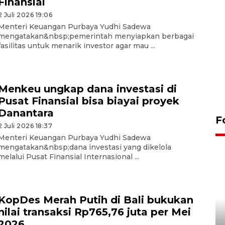
Finansial
2 Juli 2026 19:06
Menteri Keuangan Purbaya Yudhi Sadewa
mengatakan&nbsp;pemerintah menyiapkan berbagai
fasilitas untuk menarik investor agar mau ...
Menkeu ungkap dana investasi di
Pusat Finansial bisa biayai proyek
Danantara
F
2 Juli 2026 18:37
Menteri Keuangan Purbaya Yudhi Sadewa
mengatakan&nbsp;dana investasi yang dikelola
melalui Pusat Finansial Internasional ...
KopDes Merah Putih di Bali bukukan
nilai transaksi Rp765,76 juta per Mei
Pemerintah tunda pungutan
2026