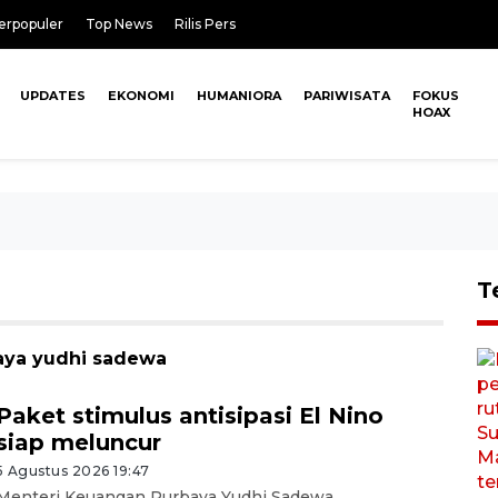
erpopuler
Top News
Rilis Pers
UPDATES
EKONOMI
HUMANIORA
PARIWISATA
FOKUS
HOAX
T
baya yudhi sadewa
Paket stimulus antisipasi El Nino
siap meluncur
5 Agustus 2026 19:47
Menteri Keuangan Purbaya Yudhi Sadewa