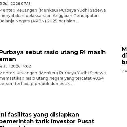
15 Juli 2026 07:19
Menteri Keuangan (Menkeu) Purbaya Yudhi Sadewa
menyatakan pelaksanaan Anggaran Pendapatan
Belanja Negara (APBN) 2025 berjalan ...
M
Purbaya sebut rasio utang RI masih
d
aman
b
14 Juli 2026 14:02
7 A
Menteri Keuangan (Menkeu) Purbaya Yudhi Sadewa
memastikan rasio utang negara yang tercatat 40,54
persen terhadap produk domestik ...
Ini fasilitas yang disiapkan
pemerintah tarik investor Pusat