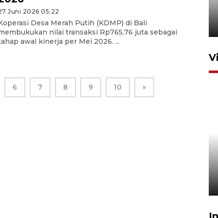
pajak pedagang melalui
aplikasi belanja daring
27 Juni 2026 05:22
Koperasi Desa Merah Putih (KDMP) di Bali
6 Agustus 2026 16:45
membukukan nilai transaksi Rp765,76 juta sebagai
tahap awal kinerja per Mei 2026. ...
V
6
7
8
9
10
»
Polisi tetapkan lima tersangka
pengeroyokan maling ayam di
Tabanan
27 Juli 2026 22:32
I