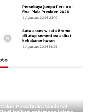
Persebaya jumpa Persib di
final Piala Presiden 2026
4 Agustus 2026 23:10
Satu akses wisata Bromo
ditutup sementara akibat
kebakaran hutan
4 Agustus 2026 19:29
oto
Calon Paskibraka Nasional
Sejumlah