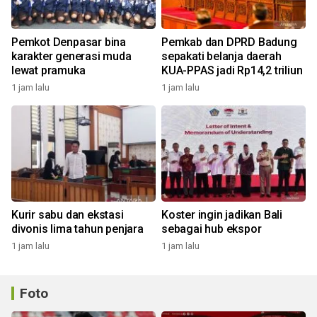
Pemkot Denpasar bina
Pemkab dan DPRD Badung
karakter generasi muda
sepakati belanja daerah
lewat pramuka
KUA-PPAS jadi Rp14,2 triliun
1 jam lalu
1 jam lalu
Kurir sabu dan ekstasi
Koster ingin jadikan Bali
divonis lima tahun penjara
sebagai hub ekspor
1 jam lalu
1 jam lalu
Foto