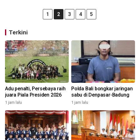
1
2
3
4
5
Terkini
Adu penalti, Persebaya raih
Polda Bali bongkar jaringan
juara Piala Presiden 2026
sabu di Denpasar-Badung
1 jam lalu
1 jam lalu