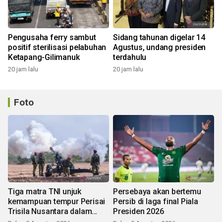
Pengusaha ferry sambut
Sidang tahunan digelar 14
positif sterilisasi pelabuhan
Agustus, undang presiden
Ketapang-Gilimanuk
terdahulu
20 jam lalu
20 jam lalu
Foto
Tiga matra TNI unjuk
Persebaya akan bertemu
kemampuan tempur Perisai
Persib di laga final Piala
Trisila Nusantara dalam
Presiden 2026
latihan di Kepri