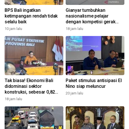
BPS Bali ingatkan
Gianyar tumbuhkan
ketimpangan rendah tidak
nasionalisme pelajar
selalu baik
dengan kompetisi gerak
jalan
10 jam lalu
18 jam lalu
Tak biasa! Ekonomi Bali
Paket stimulus antisipasi El
didominasi sektor
Nino siap meluncur
konstruksi, sebesar 0,82
20 jam lalu
persen
18 jam lalu