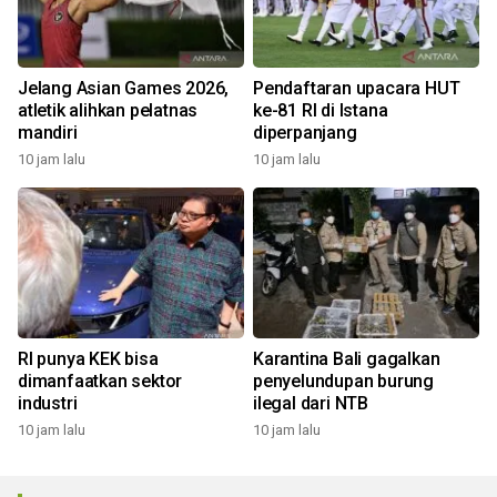
Jelang Asian Games 2026,
Pendaftaran upacara HUT
atletik alihkan pelatnas
ke-81 RI di Istana
mandiri
diperpanjang
10 jam lalu
10 jam lalu
RI punya KEK bisa
Karantina Bali gagalkan
dimanfaatkan sektor
penyelundupan burung
industri
ilegal dari NTB
10 jam lalu
10 jam lalu