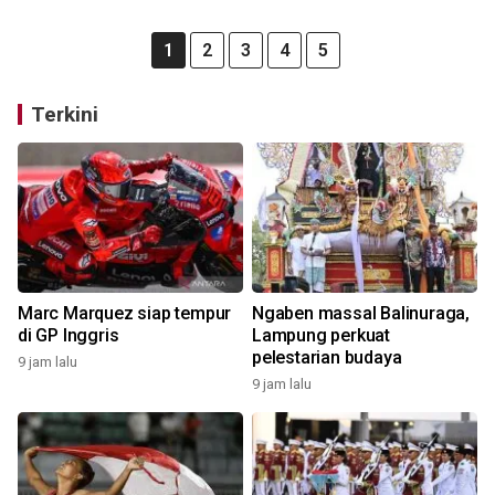
1
2
3
4
5
Terkini
Marc Marquez siap tempur
Ngaben massal Balinuraga,
di GP Inggris
Lampung perkuat
pelestarian budaya
9 jam lalu
9 jam lalu