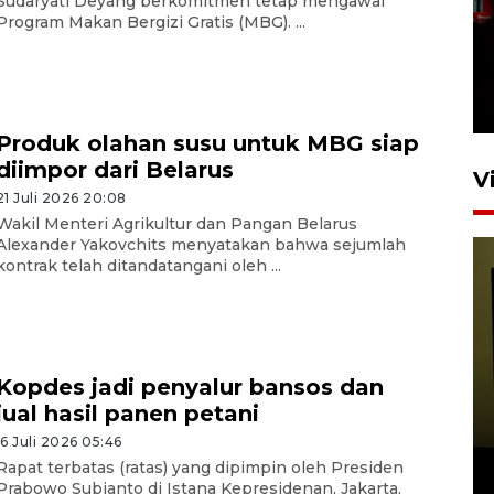
Sudaryati Deyang berkomitmen tetap mengawal
Program Makan Bergizi Gratis (MBG). ...
Satu akses wisata Bromo
ditutup sementara akibat
kebakaran hutan
4 Agustus 2026 19:29
Produk olahan susu untuk MBG siap
diimpor dari Belarus
V
21 Juli 2026 20:08
Wakil Menteri Agrikultur dan Pangan Belarus
Alexander Yakovchits menyatakan bahwa sejumlah
kontrak telah ditandatangani oleh ...
Persiapan Skuad Garuda
Kopdes jadi penyalur bansos dan
jelang laga lawan Kamboja
jual hasil panen petani
pada Piala AFF
16 Juli 2026 05:46
23 Juli 2026 19:12
Rapat terbatas (ratas) yang dipimpin oleh Presiden
Prabowo Subianto di Istana Kepresidenan, Jakarta,