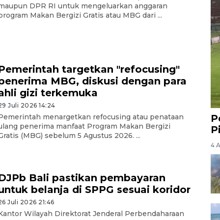
maupun DPR RI untuk mengeluarkan anggaran
program Makan Bergizi Gratis atau MBG dari ...
Pemerintah targetkan "refocusing"
penerima MBG, diskusi dengan para
ahli gizi terkemuka
29 Juli 2026 14:24
P
Pemerintah menargetkan refocusing atau penataan
ulang penerima manfaat Program Makan Bergizi
P
Gratis (MBG) sebelum 5 Agustus 2026. ...
4 
DJPb Bali pastikan pembayaran
untuk belanja di SPPG sesuai koridor
26 Juli 2026 21:46
Kantor Wilayah Direktorat Jenderal Perbendaharaan