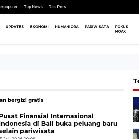
erpopuler
Top News
Rilis Pers
UPDATES
EKONOMI
HUMANIORA
PARIWISATA
FOKUS
HOAX
T
n bergizi gratis
Pusat Finansial Internasional
Indonesia di Bali buka peluang baru
selain pariwisata
31 Juli 2026 20:08