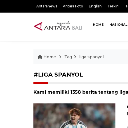
Antaranews
Antara Foto
English
Terkini
T
HOME
NASIONAL
Home
Tag
liga spanyol
#LIGA SPANYOL
Kami memiliki 1358 berita tentang lig