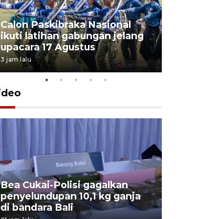
Calon Paskibraka Nasional
Sejumlah
ikuti latihan gabungan jelang
penutupa
upacara 17 Agustus
2026
3 jam lalu
7 Agustus 202
ideo
Bea Cukai-Polisi gagalkan
Pemerint
penyelundupan 10,1 kg ganja
pasar jen
di bandara Bali
internasi