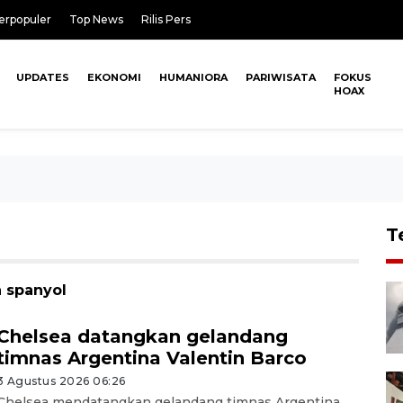
erpopuler
Top News
Rilis Pers
UPDATES
EKONOMI
HUMANIORA
PARIWISATA
FOKUS
HOAX
T
a spanyol
Chelsea datangkan gelandang
timnas Argentina Valentin Barco
3 Agustus 2026 06:26
Chelsea mendatangkan gelandang timnas Argentina,