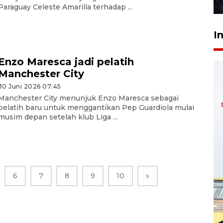
27 Juli 2026 22:32
Paraguay Celeste Amarilla terhadap ...
I
Enzo Maresca jadi pelatih
Manchester City
30 Juni 2026 07:45
Manchester City menunjuk Enzo Maresca sebagai
pelatih baru untuk menggantikan Pep Guardiola mulai
musim depan setelah klub Liga ...
6
7
8
9
10
»