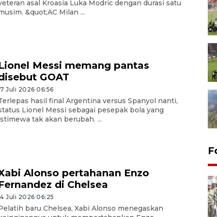
veteran asal Kroasia Luka Modric dengan durasi satu
musim. &quot;AC Milan ...
Lionel Messi memang pantas
disebut GOAT
17 Juli 2026 06:56
Terlepas hasil final Argentina versus Spanyol nanti,
status Lionel Messi sebagai pesepak bola yang
istimewa tak akan berubah. ...
F
Xabi Alonso pertahanan Enzo
Fernandez di Chelsea
14 Juli 2026 06:25
Pelatih baru Chelsea, Xabi Alonso menegaskan