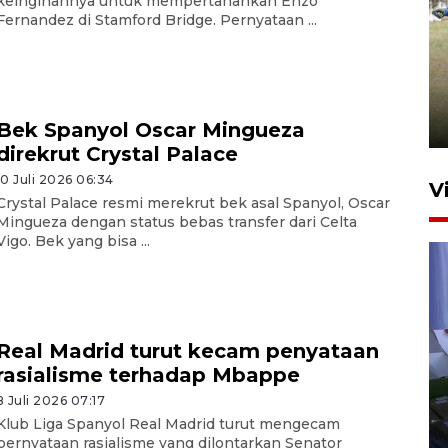
keinginannya untuk mempertahankan Enzo
Fernandez di Stamford Bridge. Pernyataan ...
Pemerintah tunda pungutan
pajak pedagang melalui
aplikasi belanja daring
6 Agustus 2026 16:45
Bek Spanyol Oscar Mingueza
direkrut Crystal Palace
10 Juli 2026 06:34
V
Crystal Palace resmi merekrut bek asal Spanyol, Oscar
Mingueza dengan status bebas transfer dari Celta
Vigo. Bek yang bisa ...
Real Madrid turut kecam penyataan
rasialisme terhadap Mbappe
Polisi tetapkan lima tersangka
pengeroyokan maling ayam di
8 Juli 2026 07:17
Tabanan
Klub Liga Spanyol Real Madrid turut mengecam
pernyataan rasialisme yang dilontarkan Senator