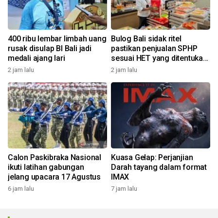
400 ribu lembar limbah uang
Bulog Bali sidak ritel
rusak disulap BI Bali jadi
pastikan penjualan SPHP
medali ajang lari
sesuai HET yang ditentukan
pemerintah
2 jam lalu
2 jam lalu
Calon Paskibraka Nasional
Kuasa Gelap: Perjanjian
ikuti latihan gabungan
Darah tayang dalam format
jelang upacara 17 Agustus
IMAX
6 jam lalu
7 jam lalu