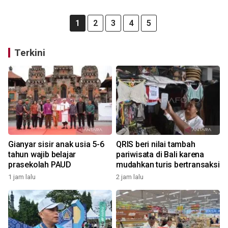
1
2
3
4
5
Terkini
Gianyar sisir anak usia 5-6
QRIS beri nilai tambah
tahun wajib belajar
pariwisata di Bali karena
prasekolah PAUD
mudahkan turis bertransaksi
1 jam lalu
2 jam lalu