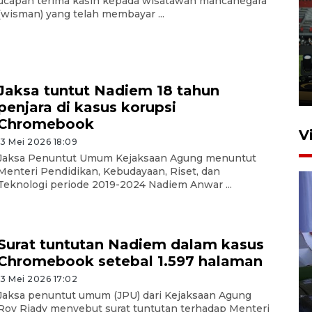
ucapan terima kasih kepada wisatawan mancanegara
(wisman) yang telah membayar ...
Tiga matra TNI unjuk
kemampuan tempur Perisai
Trisila Nusantara dalam
latihan di Kepri
Jaksa tuntut Nadiem 18 tahun
5 Agustus 2026 16:28
penjara di kasus korupsi
Chromebook
V
13 Mei 2026 18:09
Jaksa Penuntut Umum Kejaksaan Agung menuntut
Menteri Pendidikan, Kebudayaan, Riset, dan
Teknologi periode 2019-2024 Nadiem Anwar ...
Surat tuntutan Nadiem dalam kasus
Chromebook setebal 1.597 halaman
Polisi tetapkan lima tersangka
pengeroyokan maling ayam di
13 Mei 2026 17:02
Jaksa penuntut umum (JPU) dari Kejaksaan Agung
Tabanan
Roy Riady menyebut surat tuntutan terhadap Menteri