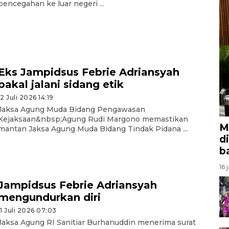
pencegahan ke luar negeri ...
Eks Jampidsus Febrie Adriansyah
bakal jalani sidang etik
12 Juli 2026 14:19
Jaksa Agung Muda Bidang Pengawasan
Kejaksaan&nbsp;Agung Rudi Margono memastikan
M
mantan Jaksa Agung Muda Bidang Tindak Pidana ...
d
b
16 
Jampidsus Febrie Adriansyah
mengundurkan diri
11 Juli 2026 07:03
Jaksa Agung RI Sanitiar Burhanuddin menerima surat