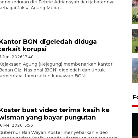
pengunduran diri Febrie Adriansyah dari jabatannya
sebagai Jaksa Agung Muda ...
Kantor BGN digeledah diduga
terkait korupsi
3 Juni 2026 17:48
Kejaksaan Agung (Kejagung) membenarkan kantor
Badan Gizi Nasional (BGN) digeledah dan untuk
sementara, tamu selain karyawan BGN ...
F
Koster buat video terima kasih ke
wisman yang bayar pungutan
16 Mei 2026 15:53
Gubernur Bali Wayan Koster menyebarkan video