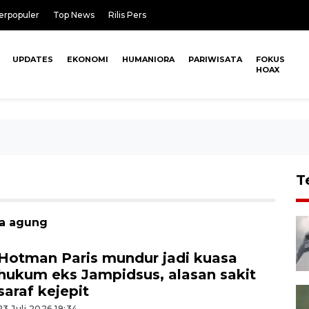
erpopuler
Top News
Rilis Pers
UPDATES
EKONOMI
HUMANIORA
PARIWISATA
FOKUS
HOAX
T
sa agung
Hotman Paris mundur jadi kuasa
hukum eks Jampidsus, alasan sakit
saraf kejepit
23 Juli 2026 19:34