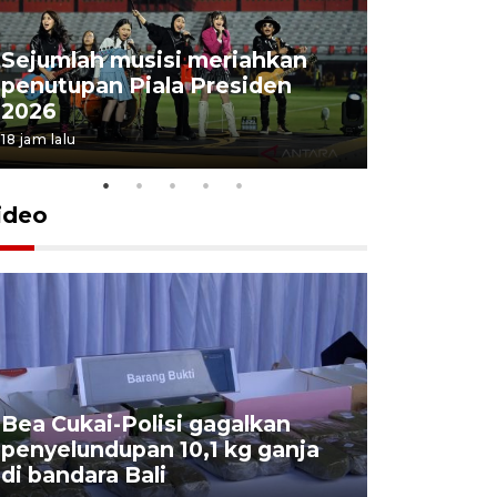
Sejumlah musisi meriahkan
penutupan Piala Presiden
2026
18 jam lalu
ideo
Bea Cukai-Polisi gagalkan
Pemerint
penyelundupan 10,1 kg ganja
pasar jen
di bandara Bali
internasi