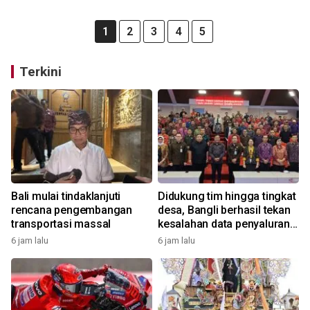
1
2
3
4
5
Terkini
Bali mulai tindaklanjuti
Didukung tim hingga tingkat
rencana pengembangan
desa, Bangli berhasil tekan
transportasi massal
kesalahan data penyaluran
bansos
6 jam lalu
6 jam lalu