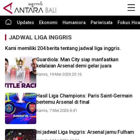
Updates
Ekonomi
Humaniora
Pariwisata
Fokus Hoa
JADWAL LIGA INGGRIS
Kami memiliki 204 berita tentang jadwal liga inggris.
Guardiola: Man City siap manfaatkan
kelalaian Arsenal demi gelar juara
Kamis, 14 Mei 2026 23:16
Hasil Liga Champions: Paris Saint-Germain
bertemu Arsenal di final
Kamis, 7 Mei 2026 6:41
Ini jadwal Liga Inggris: Arsenal jamu Fulham