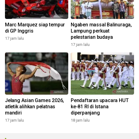
Marc Marquez siap tempur
Ngaben massal Balinuraga,
di GP Inggris
Lampung perkuat
pelestarian budaya
17 jam lalu
17 jam lalu
Jelang Asian Games 2026,
Pendaftaran upacara HUT
atletik alihkan pelatnas
ke-81 RI di Istana
mandiri
diperpanjang
17 jam lalu
18 jam lalu