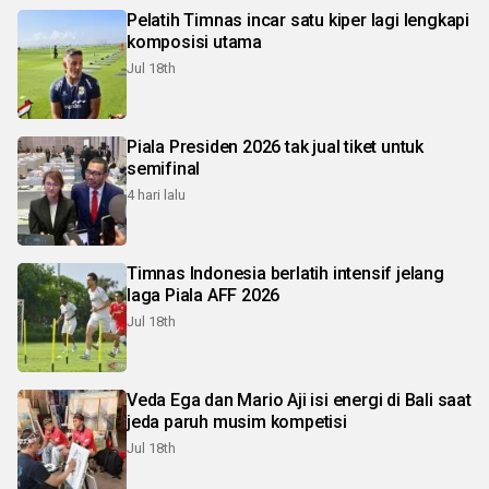
Pelatih Timnas incar satu kiper lagi lengkapi
komposisi utama
Jul 18th
Piala Presiden 2026 tak jual tiket untuk
semifinal
4 hari lalu
Timnas Indonesia berlatih intensif jelang
laga Piala AFF 2026
Jul 18th
Veda Ega dan Mario Aji isi energi di Bali saat
jeda paruh musim kompetisi
Jul 18th