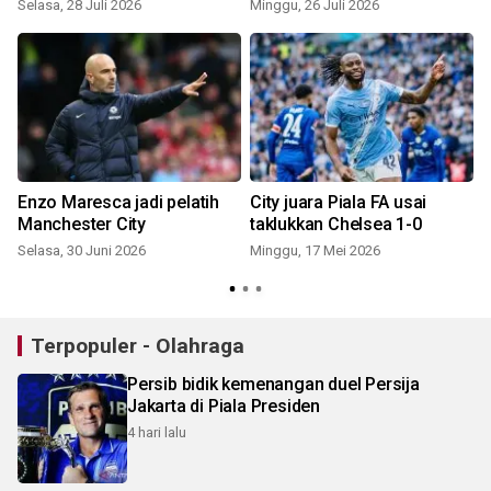
Selasa, 28 Juli 2026
Minggu, 26 Juli 2026
Enzo Maresca jadi pelatih
City juara Piala FA usai
Manchester City
taklukkan Chelsea 1-0
Selasa, 30 Juni 2026
Minggu, 17 Mei 2026
S
Terpopuler - Olahraga
Persib bidik kemenangan duel Persija
Jakarta di Piala Presiden
4 hari lalu