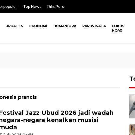
erpopuler
Top News
Rilis Pers
UPDATES
EKONOMI
HUMANIORA
PARIWISATA
FOKUS
HOAX
T
onesia prancis
Festival Jazz Ubud 2026 jadi wadah
negara-negara kenalkan musisi
muda
31 Juli 2026 04:56