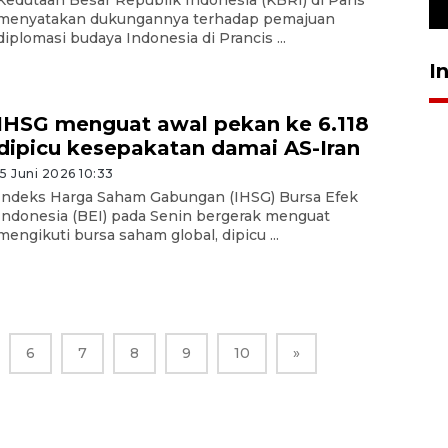
23 Juli 2026 19:12
menyatakan dukungannya terhadap pemajuan
diplomasi budaya Indonesia di Prancis ...
I
IHSG menguat awal pekan ke 6.118
dipicu kesepakatan damai AS-Iran
15 Juni 2026 10:33
Indeks Harga Saham Gabungan (IHSG) Bursa Efek
Indonesia (BEI) pada Senin bergerak menguat
mengikuti bursa saham global, dipicu ...
6
7
8
9
10
»