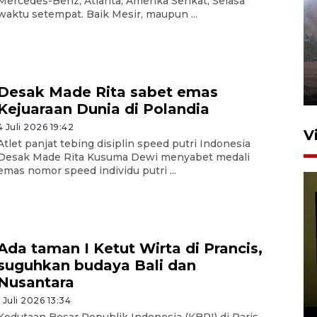
Mercedes-Benz, Atlanta, Amerika Serikat, Selasa
waktu setempat. Baik Mesir, maupun ...
Sebanyak 62 penumpang
selamat dari kebakaran KM
Mutiara Sentosa II
dikembalikan ke Surabaya
4 Agustus 2026 19:23
Desak Made Rita sabet emas
Kejuaraan Dunia di Polandia
4 Juli 2026 19:42
V
Atlet panjat tebing disiplin speed putri Indonesia
Desak Made Rita Kusuma Dewi menyabet medali
emas nomor speed individu putri ...
Ada taman I Ketut Wirta di Prancis,
suguhkan budaya Bali dan
Persiapan Skuad Garuda
Nusantara
jelang laga lawan Kamboja
pada Piala AFF
1 Juli 2026 13:34
Kedutaan Besar Republik Indonesia (KBRI) di Paris