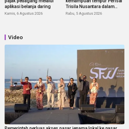
pajak pedagang melalui
kemampuan tempur Perisai
aplikasi belanja daring
Trisila Nusantara dalam
latihan di Kepri
Kamis, 6 Agustus 2026
Rabu, 5 Agustus 2026
Video
Pemerintah perluas akses pasar jenama lokal ke pasar