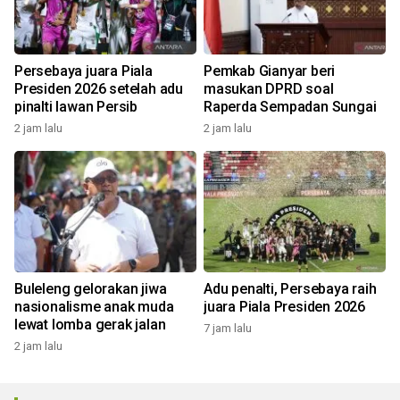
Persebaya juara Piala
Pemkab Gianyar beri
Presiden 2026 setelah adu
masukan DPRD soal
pinalti lawan Persib
Raperda Sempadan Sungai
2 jam lalu
2 jam lalu
Buleleng gelorakan jiwa
Adu penalti, Persebaya raih
nasionalisme anak muda
juara Piala Presiden 2026
lewat lomba gerak jalan
7 jam lalu
2 jam lalu