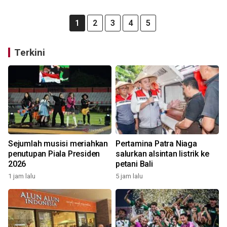
1
2
3
4
5
Terkini
Sejumlah musisi meriahkan
Pertamina Patra Niaga
penutupan Piala Presiden
salurkan alsintan listrik ke
2026
petani Bali
1 jam lalu
5 jam lalu