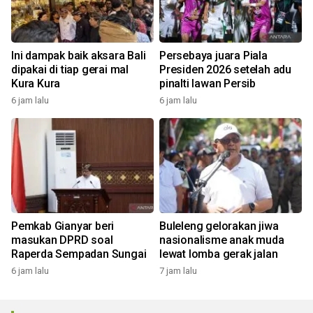
Ini dampak baik aksara Bali
Persebaya juara Piala
dipakai di tiap gerai mal
Presiden 2026 setelah adu
Kura Kura
pinalti lawan Persib
6 jam lalu
6 jam lalu
Pemkab Gianyar beri
Buleleng gelorakan jiwa
masukan DPRD soal
nasionalisme anak muda
Raperda Sempadan Sungai
lewat lomba gerak jalan
6 jam lalu
7 jam lalu