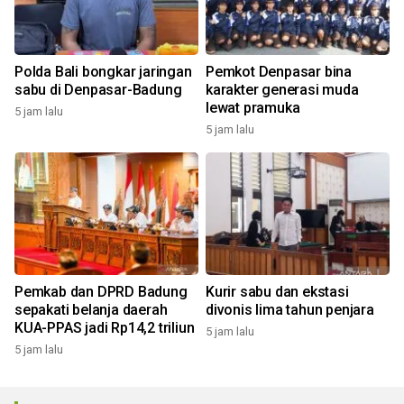
Polda Bali bongkar jaringan
Pemkot Denpasar bina
sabu di Denpasar-Badung
karakter generasi muda
lewat pramuka
5 jam lalu
5 jam lalu
Pemkab dan DPRD Badung
Kurir sabu dan ekstasi
sepakati belanja daerah
divonis lima tahun penjara
KUA-PPAS jadi Rp14,2 triliun
5 jam lalu
5 jam lalu