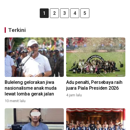
1
2
3
4
5
Terkini
Buleleng gelorakan jiwa
Adu penalti, Persebaya raih
nasionalisme anak muda
juara Piala Presiden 2026
lewat lomba gerak jalan
4 jam lalu
10 menit lalu