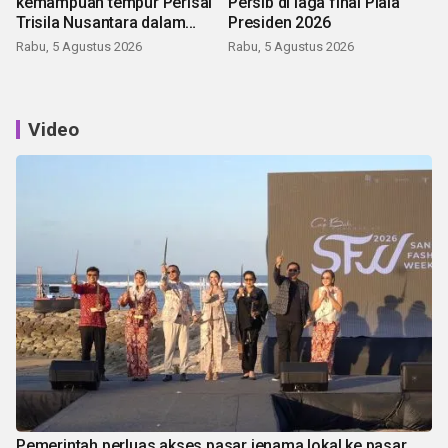
kemampuan tempur Perisai
Persib di laga final Piala
Trisila Nusantara dalam
Presiden 2026
latihan di Kepri
Rabu, 5 Agustus 2026
Rabu, 5 Agustus 2026
Video
Pemerintah perluas akses pasar jenama lokal ke pasar