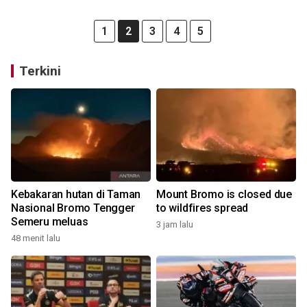
1
2
3
4
5
Terkini
Kebakaran hutan di Taman
Mount Bromo is closed due
Nasional Bromo Tengger
to wildfires spread
Semeru meluas
3 jam lalu
48 menit lalu