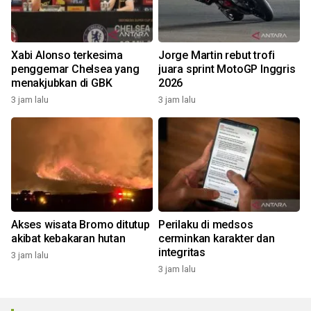
Xabi Alonso terkesima
Jorge Martin rebut trofi
penggemar Chelsea yang
juara sprint MotoGP Inggris
menakjubkan di GBK
2026
3 jam lalu
3 jam lalu
Akses wisata Bromo ditutup
Perilaku di medsos
akibat kebakaran hutan
cerminkan karakter dan
integritas
3 jam lalu
3 jam lalu