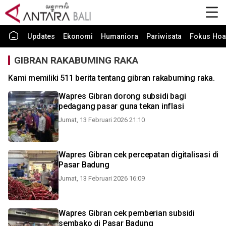
Updates
Ekonomi
Humaniora
Pariwisata
Fokus Hoa
GIBRAN RAKABUMING RAKA
Kami memiliki 511 berita tentang gibran rakabuming raka.
Wapres Gibran dorong subsidi bagi
pedagang pasar guna tekan inflasi
Jumat, 13 Februari 2026 21:10
Wapres Gibran cek percepatan digitalisasi di
Pasar Badung
Jumat, 13 Februari 2026 16:09
Wapres Gibran cek pemberian subsidi
sembako di Pasar Badung