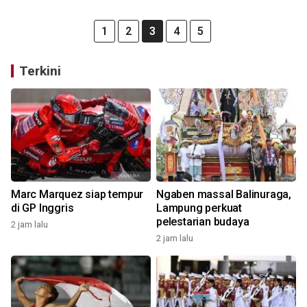
1
2
3
4
5
Terkini
Marc Marquez siap tempur
Ngaben massal Balinuraga,
di GP Inggris
Lampung perkuat
pelestarian budaya
2 jam lalu
2 jam lalu