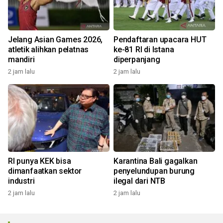
Jelang Asian Games 2026,
Pendaftaran upacara HUT
atletik alihkan pelatnas
ke-81 RI di Istana
mandiri
diperpanjang
2 jam lalu
2 jam lalu
RI punya KEK bisa
Karantina Bali gagalkan
dimanfaatkan sektor
penyelundupan burung
industri
ilegal dari NTB
2 jam lalu
2 jam lalu