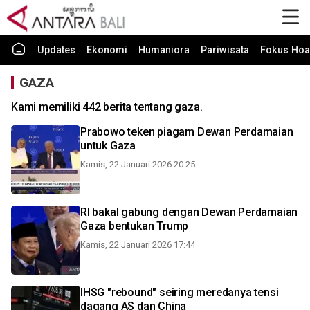
Updates
Ekonomi
Humaniora
Pariwisata
Fokus Hoa
GAZA
Kami memiliki 442 berita tentang gaza.
Prabowo teken piagam Dewan Perdamaian
untuk Gaza
Kamis, 22 Januari 2026 20:25
RI bakal gabung dengan Dewan Perdamaian
Gaza bentukan Trump
Kamis, 22 Januari 2026 17:44
IHSG "rebound" seiring meredanya tensi
dagang AS dan China