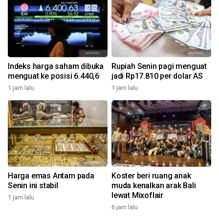
Indeks harga saham dibuka
Rupiah Senin pagi menguat
menguat ke posisi 6.440,6
jadi Rp17.810 per dolar AS
1 jam lalu
1 jam lalu
Harga emas Antam pada
Koster beri ruang anak
Senin ini stabil
muda kenalkan arak Bali
lewat Mixoflair
1 jam lalu
6 jam lalu