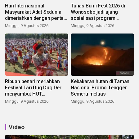
Hari Internasional
Tunas Bumi Fest 2026 di
Masyarakat Adat Sedunia
Wonosobo jadi ajang
dimeriahkan dengan pentas
sosialisasi program
seni budaya Bali
pemerintah lewat balon
Minggu, 9 Agustus 2026
Minggu, 9 Agustus 2026
udara
Ribuan penari meriahkan
Kebakaran hutan di Taman
Festival Tari Dug Dug Der
Nasional Bromo Tengger
menyambut HUT
Semeru meluas
Kemerdekaan
Minggu, 9 Agustus 2026
Minggu, 9 Agustus 2026
Video