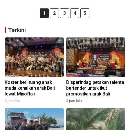
1
2
3
4
5
Terkini
Koster beri ruang anak
Disperindag petakan talenta
muda kenalkan arak Bali
bartender untuk ikut
lewat Mixoflair
promosikan arak Bali
2 jam lalu
3 jam lalu