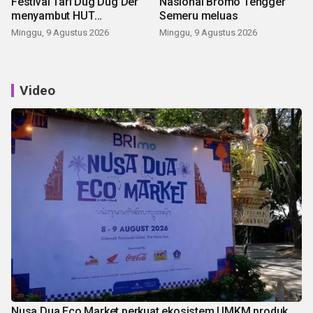
Festival Tari Dug Dug Der
Nasional Bromo Tengger
menyambut HUT
Semeru meluas
Kemerdekaan
Minggu, 9 Agustus 2026
Minggu, 9 Agustus 2026
Video
Nusa Dua Eco Market perkuat ekosistem UMKM produk