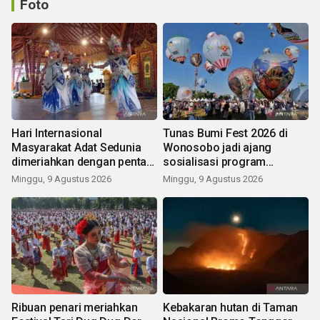
Foto
Hari Internasional
Tunas Bumi Fest 2026 di
Masyarakat Adat Sedunia
Wonosobo jadi ajang
dimeriahkan dengan pentas
sosialisasi program
seni budaya Bali
pemerintah lewat balon
Minggu, 9 Agustus 2026
Minggu, 9 Agustus 2026
udara
Ribuan penari meriahkan
Kebakaran hutan di Taman