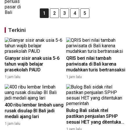
1
2
3
4
5
Terkini
Gianyar sisir anak usia 5-6
QRIS beri nilai tambah
tahun wajib belajar
pariwisata di Bali karena
prasekolah PAUD
mudahkan turis bertransaksi
1 jam lalu
1 jam lalu
400 ribu lembar limbah uang
Bulog Bali sidak ritel
rusak disulap BI Bali jadi
pastikan penjualan SPHP
medali ajang lari
sesuai HET yang ditentukan
1 jam lalu
pemerintah
1 jam lalu