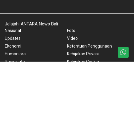
Jelajahi ANTARA News Bali
Nasional
Foto
Updates
Video
Ekonomi
Ketentuan Penggunaan
Humaniora
Kebijakan Privasi
Pariwisata
Kebijakan Cookie
Fokus Hoax
Pedoman Media Siber
Olahraga
Tentang Kami
Taksu
Rilis Pers
Artikel
BrandA
Seni dan Hiburan
ANTARA Foto
Korporat
PPID