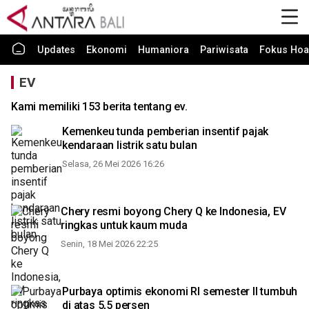
Updates
Ekonomi
Humaniora
Pariwisata
Fokus Hoa
EV
Kami memiliki 153 berita tentang ev.
Kemenkeu tunda pemberian insentif pajak
kendaraan listrik satu bulan
Selasa, 26 Mei 2026 16:26
Chery resmi boyong Chery Q ke Indonesia, EV
ringkas untuk kaum muda
Senin, 18 Mei 2026 22:25
Purbaya optimis ekonomi RI semester II tumbuh
di atas 5,5 persen