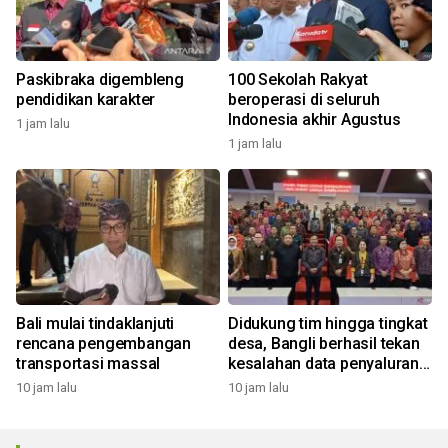
Paskibraka digembleng
100 Sekolah Rakyat
pendidikan karakter
beroperasi di seluruh
Indonesia akhir Agustus
1 jam lalu
1 jam lalu
Bali mulai tindaklanjuti
Didukung tim hingga tingkat
rencana pengembangan
desa, Bangli berhasil tekan
transportasi massal
kesalahan data penyaluran
bansos
10 jam lalu
10 jam lalu