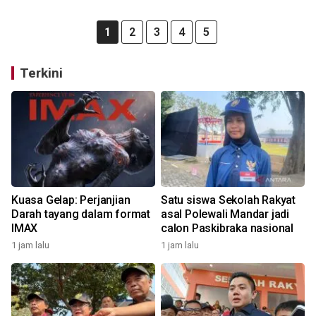
1
2
3
4
5
Terkini
Kuasa Gelap: Perjanjian
Satu siswa Sekolah Rakyat
Darah tayang dalam format
asal Polewali Mandar jadi
IMAX
calon Paskibraka nasional
1 jam lalu
1 jam lalu