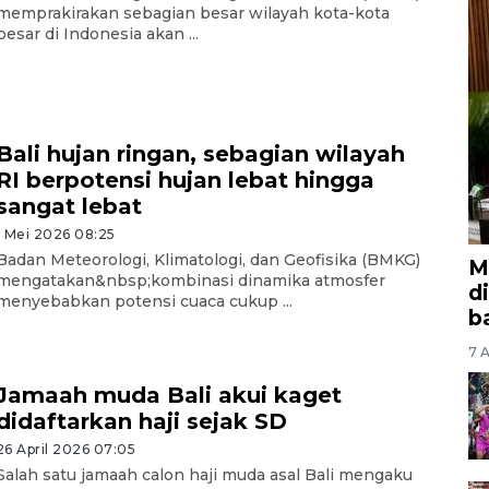
memprakirakan sebagian besar wilayah kota-kota
besar di Indonesia akan ...
Bali hujan ringan, sebagian wilayah
RI berpotensi hujan lebat hingga
sangat lebat
1 Mei 2026 08:25
Badan Meteorologi, Klimatologi, dan Geofisika (BMKG)
M
mengatakan&nbsp;kombinasi dinamika atmosfer
d
menyebabkan potensi cuaca cukup ...
b
7 A
Jamaah muda Bali akui kaget
didaftarkan haji sejak SD
26 April 2026 07:05
Salah satu jamaah calon haji muda asal Bali mengaku