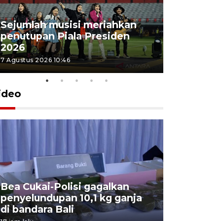
Sejumlah musisi meriahkan
penutupan Piala Presiden
2026
7 Agustus 2026 10:46
ideo
Bea Cukai-Polisi gagalkan
Pemerint
penyelundupan 10,1 kg ganja
pasar jen
di bandara Bali
internasi