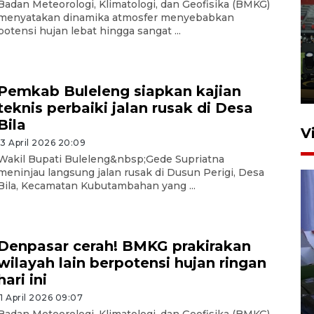
Badan Meteorologi, Klimatologi, dan Geofisika (BMKG)
Tiga matra TNI unjuk
menyatakan dinamika atmosfer menyebabkan
potensi hujan lebat hingga sangat ...
kemampuan tempur Perisai
Trisila Nusantara dalam
latihan di Kepri
5 Agustus 2026 16:28
Pemkab Buleleng siapkan kajian
teknis perbaiki jalan rusak di Desa
Bila
V
13 April 2026 20:09
Wakil Bupati Buleleng&nbsp;Gede Supriatna
meninjau langsung jalan rusak di Dusun Perigi, Desa
Bila, Kecamatan Kubutambahan yang ...
Denpasar cerah! BMKG prakirakan
wilayah lain berpotensi hujan ringan
Polisi tetapkan lima tersangka
hari ini
pengeroyokan maling ayam di
Tabanan
11 April 2026 09:07
Badan Meteorologi, Klimatologi, dan Geofisika (BMKG)