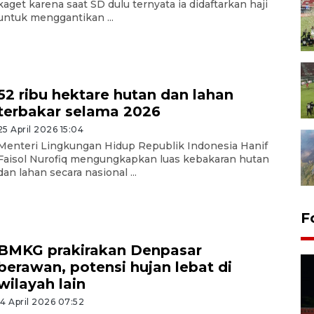
kaget karena saat SD dulu ternyata ia didaftarkan haji
untuk menggantikan ...
52 ribu hektare hutan dan lahan
terbakar selama 2026
25 April 2026 15:04
Menteri Lingkungan Hidup Republik Indonesia Hanif
Faisol Nurofiq mengungkapkan luas kebakaran hutan
dan lahan secara nasional ...
F
BMKG prakirakan Denpasar
berawan, potensi hujan lebat di
wilayah lain
14 April 2026 07:52