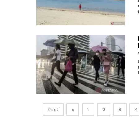
First
«
1
2
3
4