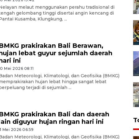
Nelayan melaut menggunakan perahu tradisional di
tengah gelombang tinggi disertai angin kencang di
Pantai Kusamba, Klungkung, ...
BMKG prakirakan Bali Berawan,
hujan lebat guyur sejumlah daerah
hari ini
10 Mei 2026 08:11
Badan Meteorologi, Klimatologi, dan Geofisika (BMKG)
memprakirakan hujan lebat hingga sangat lebat
berpeluang terjadi di sejumlah ...
BMKG prakirakan Bali dan daerah
T
lain diguyur hujan ringan hari ini
3 Mei 2026 06:59
Badan Meteorologi, Klimatologi, dan Geofisika (BMKG)