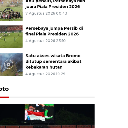
Adu penalti, Persebaya raih
juara Piala Presiden 2026
7 Agustus 2026 00:43
Persebaya jumpa Persib di
final Piala Presiden 2026
4 Agustus 2026 23:10
Satu akses wisata Bromo
ditutup sementara akibat
kebakaran hutan
4 Agustus 2026 19:29
Persebaya
oto
Presiden
pinalti l
7 Agustus 202