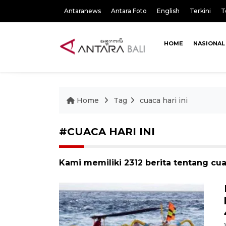
Antaranews
Antara Foto
English
Terkini
T
HOME
NASIONAL
Home
Tag
cuaca hari ini
#CUACA HARI INI
Kami memiliki 2312 berita tentang cuac