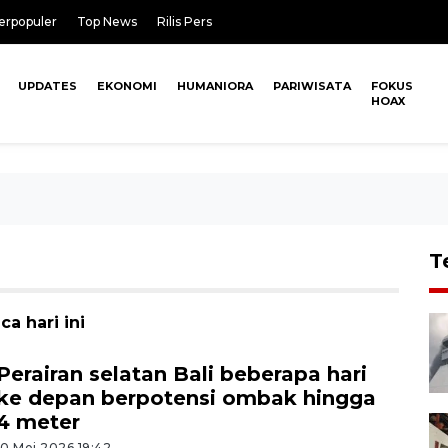
erpopuler
Top News
Rilis Pers
UPDATES
EKONOMI
HUMANIORA
PARIWISATA
FOKUS
HOAX
T
a hari ini
Perairan selatan Bali beberapa hari
ke depan berpotensi ombak hingga
4 meter
10 Mei 2026 19:42