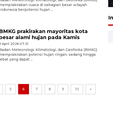
27 Juli 2026 22:32
memprakirakan cuaca di sebagian besar wilayah
Indonesia berpotensi hujan ...
I
BMKG prakirakan mayoritas kota
besar alami hujan pada Kamis
9 April 2026 07:21
Badan Meteorologi, Klimatologi, dan Geofisika (BMKG)
memprakirakan potensi hujan ringan, sedang hingga
lebat yang dapat ...
5
6
7
8
9
10
»