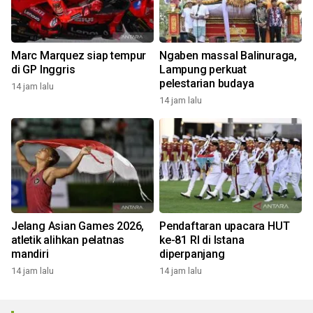
Marc Marquez siap tempur
Ngaben massal Balinuraga,
di GP Inggris
Lampung perkuat
pelestarian budaya
14 jam lalu
14 jam lalu
Jelang Asian Games 2026,
Pendaftaran upacara HUT
atletik alihkan pelatnas
ke-81 RI di Istana
mandiri
diperpanjang
14 jam lalu
14 jam lalu