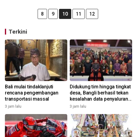
8
9
10
11
12
Terkini
Bali mulai tindaklanjuti
Didukung tim hingga tingkat
rencana pengembangan
desa, Bangli berhasil tekan
transportasi massal
kesalahan data penyaluran
bansos
3 jam lalu
3 jam lalu