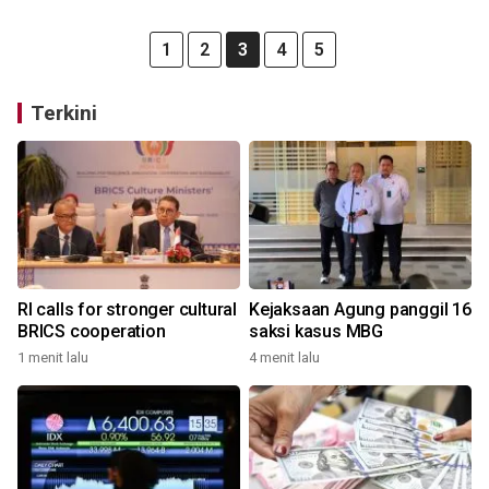
1
2
3
4
5
Terkini
RI calls for stronger cultural
Kejaksaan Agung panggil 16
BRICS cooperation
saksi kasus MBG
1 menit lalu
4 menit lalu