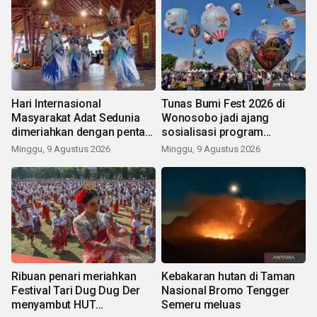
Hari Internasional
Tunas Bumi Fest 2026 di
Masyarakat Adat Sedunia
Wonosobo jadi ajang
dimeriahkan dengan pentas
sosialisasi program
seni budaya Bali
pemerintah lewat balon
Minggu, 9 Agustus 2026
Minggu, 9 Agustus 2026
udara
Ribuan penari meriahkan
Kebakaran hutan di Taman
Festival Tari Dug Dug Der
Nasional Bromo Tengger
menyambut HUT
Semeru meluas