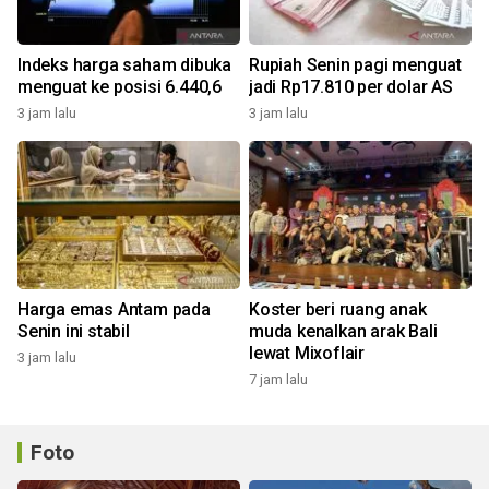
Indeks harga saham dibuka
Rupiah Senin pagi menguat
menguat ke posisi 6.440,6
jadi Rp17.810 per dolar AS
3 jam lalu
3 jam lalu
Harga emas Antam pada
Koster beri ruang anak
Senin ini stabil
muda kenalkan arak Bali
lewat Mixoflair
3 jam lalu
7 jam lalu
Foto