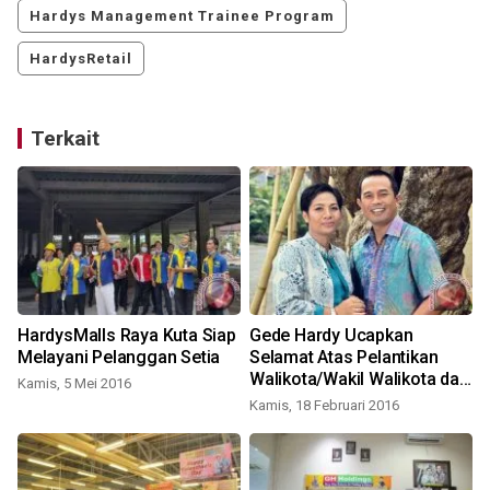
Hardys Management Trainee Program
HardysRetail
Terkait
HardysMalls Raya Kuta Siap
Gede Hardy Ucapkan
Melayani Pelanggan Setia
Selamat Atas Pelantikan
e
Walikota/Wakil Walikota dan
Kamis, 5 Mei 2016
Bupati/Wakil Bupati
Kamis, 18 Februari 2016
K