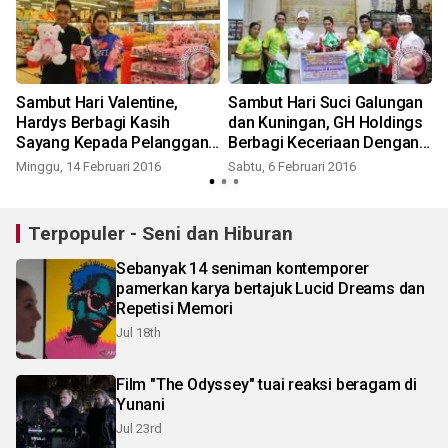
Sambut Hari Valentine,
Sambut Hari Suci Galungan
a
Hardys Berbagi Kasih
dan Kuningan, GH Holdings
Sayang Kepada Pelanggan
Berbagi Keceriaan Dengan
Setia
Penyerahan Bingkisan Hari
Minggu, 14 Februari 2016
Sabtu, 6 Februari 2016
Raya Kepada Karyawan
Terpopuler - Seni dan Hiburan
Sebanyak 14 seniman kontemporer
pamerkan karya bertajuk Lucid Dreams dan
Repetisi Memori
Jul 18th
Film "The Odyssey" tuai reaksi beragam di
Yunani
Jul 23rd