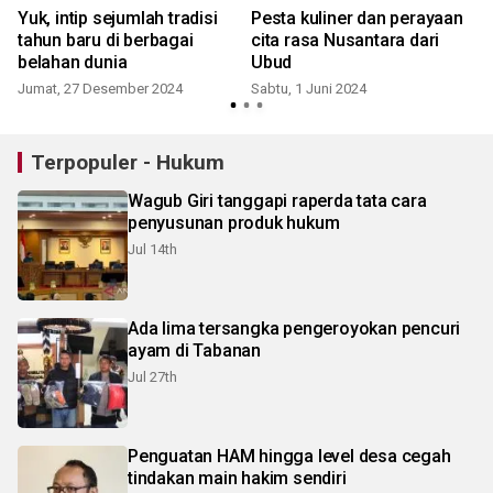
Yuk, intip sejumlah tradisi
Pesta kuliner dan perayaan
tahun baru di berbagai
cita rasa Nusantara dari
belahan dunia
Ubud
Jumat, 27 Desember 2024
Sabtu, 1 Juni 2024
J
Terpopuler - Hukum
Wagub Giri tanggapi raperda tata cara
penyusunan produk hukum
Jul 14th
Ada lima tersangka pengeroyokan pencuri
ayam di Tabanan
Jul 27th
Penguatan HAM hingga level desa cegah
tindakan main hakim sendiri