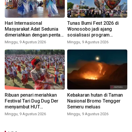
Hari Internasional
Tunas Bumi Fest 2026 di
Masyarakat Adat Sedunia
Wonosobo jadi ajang
dimeriahkan dengan pentas
sosialisasi program
seni budaya Bali
pemerintah lewat balon
Minggu, 9 Agustus 2026
Minggu, 9 Agustus 2026
udara
Ribuan penari meriahkan
Kebakaran hutan di Taman
Festival Tari Dug Dug Der
Nasional Bromo Tengger
menyambut HUT
Semeru meluas
Kemerdekaan
Minggu, 9 Agustus 2026
Minggu, 9 Agustus 2026