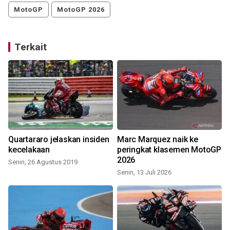
MotoGP
MotoGP 2026
Terkait
Quartararo jelaskan insiden
Marc Marquez naik ke
kecelakaan
peringkat klasemen MotoGP
2026
Senin, 26 Agustus 2019
R
Senin, 13 Juli 2026