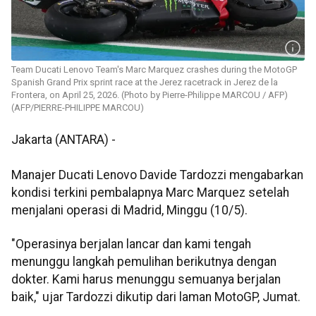
Team Ducati Lenovo Team's Marc Marquez crashes during the MotoGP
Spanish Grand Prix sprint race at the Jerez racetrack in Jerez de la
Frontera, on April 25, 2026. (Photo by Pierre-Philippe MARCOU / AFP)
(AFP/PIERRE-PHILIPPE MARCOU)
Jakarta (ANTARA) -
Manajer Ducati Lenovo Davide Tardozzi mengabarkan
kondisi terkini pembalapnya Marc Marquez setelah
menjalani operasi di Madrid, Minggu (10/5).
"Operasinya berjalan lancar dan kami tengah
menunggu langkah pemulihan berikutnya dengan
dokter. Kami harus menunggu semuanya berjalan
baik," ujar Tardozzi dikutip dari laman MotoGP, Jumat.