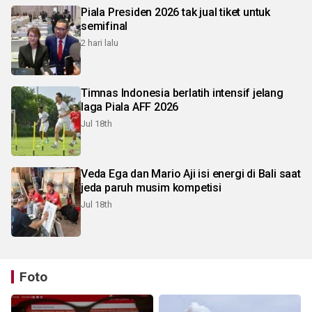
Piala Presiden 2026 tak jual tiket untuk
semifinal
2 hari lalu
Timnas Indonesia berlatih intensif jelang
laga Piala AFF 2026
Jul 18th
Veda Ega dan Mario Aji isi energi di Bali saat
jeda paruh musim kompetisi
Jul 18th
Foto