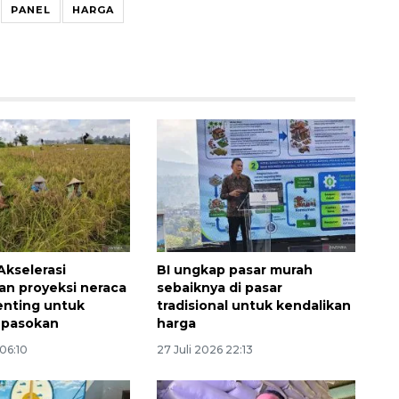
PANEL
HARGA
132 ribu keluarga graduasi dari
kemiskinan
Akselerasi
BI ungkap pasar murah
2026-08-07 06:45:00
n proyeksi neraca
sebaiknya di pasar
enting untuk
tradisional untuk kendalikan
i pasokan
harga
 06:10
27 Juli 2026 22:13