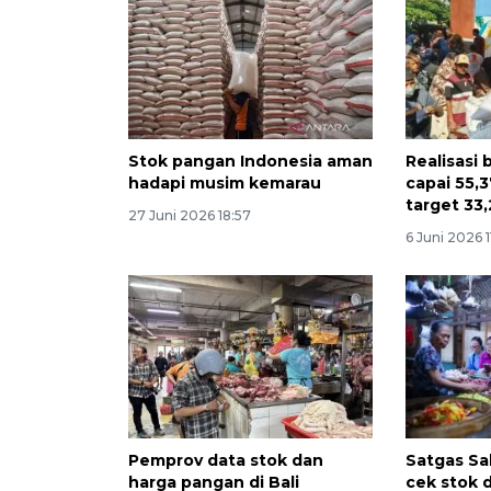
Stok pangan Indonesia aman
Realisasi
hadapi musim kemarau
capai 55,3
target 33,
27 Juni 2026 18:57
6 Juni 2026 1
Pemprov data stok dan
Satgas Sa
harga pangan di Bali
cek stok 