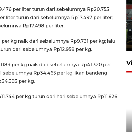
76 per liter turun dari sebelumnya Rp20.755
Tiga matra TNI unjuk
r liter turun dari sebelumnya Rp17.497 per liter;
kemampuan tempur Perisai
belumnya Rp17.498 per liter.
Trisila Nusantara dalam
latihan di Kepri
 per kg naik dari sebelumnya Rp9.731 per kg; lalu
5 Agustus 2026 16:28
urun dari sebelumnya Rp12.958 per kg.
V
083 per kg naik dari sebelumnya Rp41.320 per
ari sebelumnya Rp34.465 per kg; ikan bandeng
34.393 per kg.
11.744 per kg turun dari hari sebelumnya Rp11.626
Polisi tetapkan lima tersangka
pengeroyokan maling ayam di
Tabanan