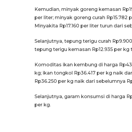
Kemudian, minyak goreng kemasan Rp19.4
per liter; minyak goreng curah Rp15.782 pe
Minyakita Rp17.160 per liter turun dari se
Selanjutnya, tepung terigu curah Rp9.900
tepung terigu kemasan Rp12.935 per kg t
Komoditas ikan kembung di harga Rp43.
kg; ikan tongkol Rp36.417 per kg naik d
Rp36.250 per kg naik dari sebelumnya Rp
Selanjutnya, garam konsumsi di harga Rp
per kg.