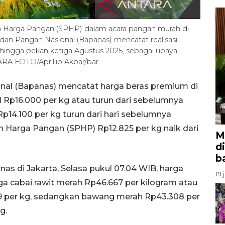
an Harga Pangan (SPHP) dalam acara pangan murah di
dan Pangan Nasional (Bapanas) mencatat realisasi
 hingga pekan ketiga Agustus 2025, sebagai upaya
TARA FOTO/Aprillio Akbar/bar
nal (Bapanas) mencatat harga beras premium di
l Rp16.000 per kg atau turun dari sebelumnya
Rp14.100 per kg turun dari hari sebelumnya
an Harga Pangan (SPHP) Rp12.825 per kg naik dari
M
d
b
as di Jakarta, Selasa pukul 07.04 WIB, harga
19 
ga cabai rawit merah Rp46.667 per kilogram atau
9 per kg, sedangkan bawang merah Rp43.308 per
g.