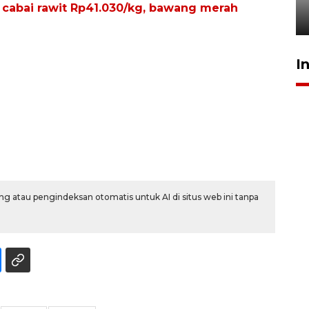
 cabai rawit Rp41.030/kg, bawang merah
27 Juli 2026 22:32
I
g atau pengindeksan otomatis untuk AI di situs web ini tanpa