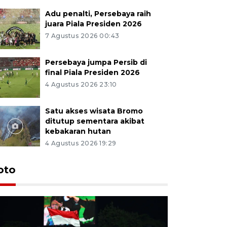
Adu penalti, Persebaya raih
juara Piala Presiden 2026
7 Agustus 2026 00:43
Persebaya jumpa Persib di
final Piala Presiden 2026
4 Agustus 2026 23:10
Satu akses wisata Bromo
ditutup sementara akibat
kebakaran hutan
4 Agustus 2026 19:29
Persebaya
oto
Presiden
pinalti l
7 Agustus 202