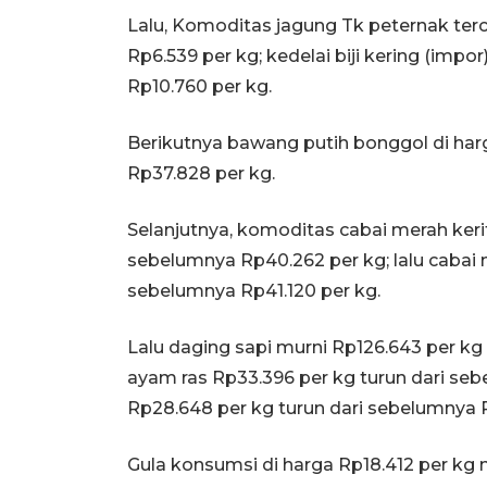
Lalu, Komoditas jagung Tk peternak ter
Rp6.539 per kg; kedelai biji kering (impo
Rp10.760 per kg.
Berikutnya bawang putih bonggol di harg
Rp37.828 per kg.
Selanjutnya, komoditas cabai merah kerit
sebelumnya Rp40.262 per kg; lalu cabai 
sebelumnya Rp41.120 per kg.
Lalu daging sapi murni Rp126.643 per kg
ayam ras Rp33.396 per kg turun dari sebe
Rp28.648 per kg turun dari sebelumnya R
Gula konsumsi di harga Rp18.412 per kg n