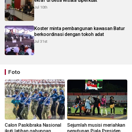
ekraf di desa wisata diperkuat
Jul 10th
Koster minta pembangunan kawasan Batur
berkoordinasi dengan tokoh adat
Jul 31st
Foto
Calon Paskibraka Nasional
Sejumlah musisi meriahkan
ikuti latihan gabungan
penutupan Piala Presiden