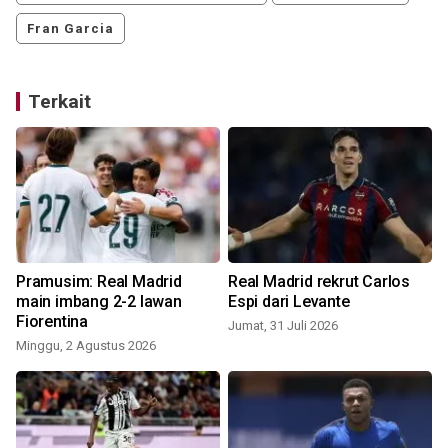
Fran Garcia
Terkait
Pramusim: Real Madrid
Real Madrid rekrut Carlos
main imbang 2-2 lawan
Espi dari Levante
Fiorentina
Jumat, 31 Juli 2026
Minggu, 2 Agustus 2026
M