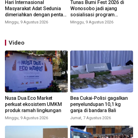
Hari Internasional
Tunas Bumi Fest 2026 di
Masyarakat Adat Sedunia
Wonosobo jadi ajang
dimeriahkan dengan pentas
sosialisasi program
seni budaya Bali
pemerintah lewat balon
Minggu, 9 Agustus 2026
Minggu, 9 Agustus 2026
udara
Video
Nusa Dua Eco Market
Bea Cukai-Polisi gagalkan
perkuat ekosistem UMKM
penyelundupan 10,1 kg
produk ramah lingkungan
ganja di bandara Bali
Minggu, 9 Agustus 2026
Jumat, 7 Agustus 2026