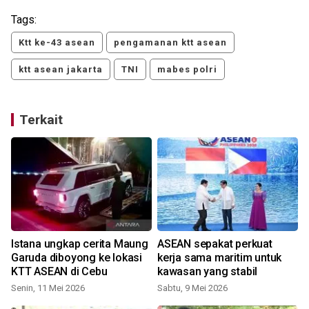
Tags:
Ktt ke-43 asean
pengamanan ktt asean
ktt asean jakarta
TNI
mabes polri
Terkait
Istana ungkap cerita Maung
ASEAN sepakat perkuat
Garuda diboyong ke lokasi
kerja sama maritim untuk
KTT ASEAN di Cebu
kawasan yang stabil
Senin, 11 Mei 2026
Sabtu, 9 Mei 2026
S