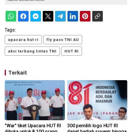
Tags:
upacara hut ri
fly pass TNI AU
aksi terbang lintas TNI
HUT RI
Terkait
"War" tiket Upacara HUT RI
300 pemilih logo HUT RI
dibuka untuk 8.100 orang
dapat hadiah suvenir hingga