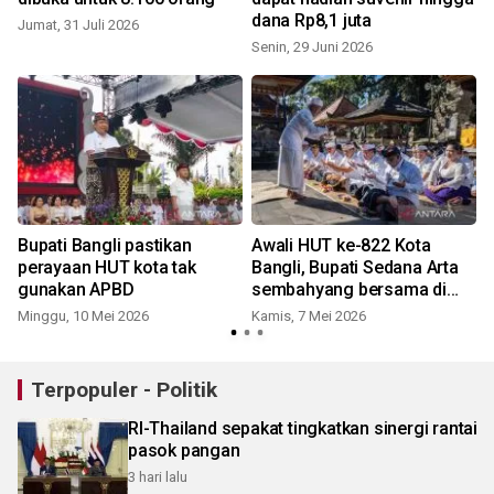
dana Rp8,1 juta
Jumat, 31 Juli 2026
Senin, 29 Juni 2026
S
Bupati Bangli pastikan
Awali HUT ke-822 Kota
perayaan HUT kota tak
Bangli, Bupati Sedana Arta
gunakan APBD
sembahyang bersama di
Pura Kehen
Minggu, 10 Mei 2026
Kamis, 7 Mei 2026
Terpopuler - Politik
RI-Thailand sepakat tingkatkan sinergi rantai
pasok pangan
3 hari lalu