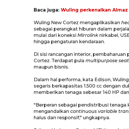
Baca juga:
Wuling perkenalkan Almaz R
Wuling New Cortez mengaplikasikan
hea
sebagai perangkat hiburan dalam perjalan
mulai dari koneksi
Mirrolink
nirkabel, US
hingga pengaturan kendaraan.
Di sisi rancangan interior, pembaharu
Cortez. Terdapat pula
multipurpose seat
maupun bisnis.
Dalam hal performa, kata Edison, Wulin
segaris berkapasitas 1.500 cc dengan 
memberikan tenaga sebesar 140 HP dan 
"Berperan sebagai pendistribusi tenaga 
mengandalkan
continuous variable tra
halus dan responsif," ungkapnya.