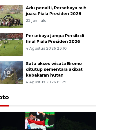
Adu penalti, Persebaya raih
juara Piala Presiden 2026
22 jam lalu
Persebaya jumpa Persib di
final Piala Presiden 2026
4 Agustus 2026 23:10
Satu akses wisata Bromo
ditutup sementara akibat
kebakaran hutan
4 Agustus 2026 19:29
Persebaya
oto
Presiden
pinalti l
17 jam lalu