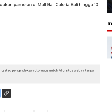
akan pameran di Mall Bali Galeria Bali hingga 10
27 Juli 2026 22:32
I
g atau pengindeksan otomatis untuk AI di situs web ini tanpa