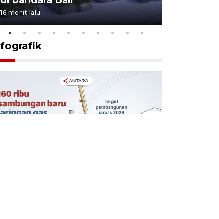
16 menit lalu
18 jam lalu
nfografik