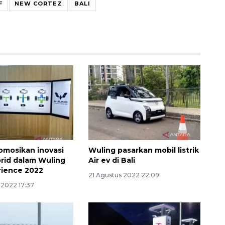
F
NEW CORTEZ
BALI
Ekonomi triwulan II-2026
tumbuh 5,29 persen
omosikan inovasi
Wuling pasarkan mobil listrik
2026-08-06 18:45:00
rid dalam Wuling
Air ev di Bali
rience 2022
21 Agustus 2022 22:09
2022 17:37