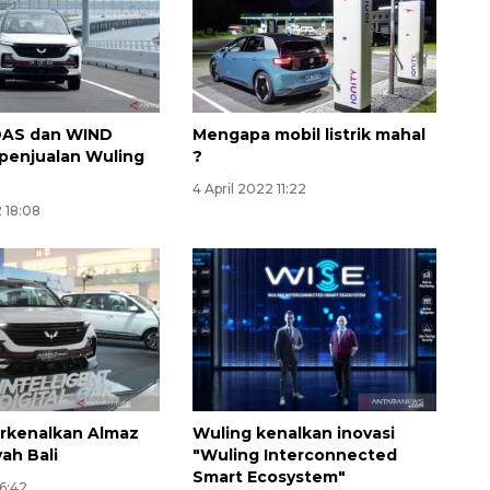
DAS dan WIND
Mengapa mobil listrik mahal
penjualan Wuling
?
4 April 2022 11:22
 18:08
rkenalkan Almaz
Wuling kenalkan inovasi
yah Bali
"Wuling Interconnected
Smart Ecosystem"
16:42