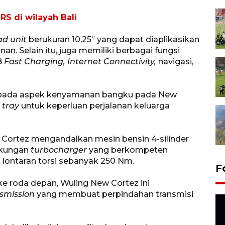
S di wilayah Bali
d unit
berukuran 10,25” yang dapat diaplikasikan
an. Selain itu, juga memiliki berbagai fungsi
B
Fast Charging,
Internet Connectivity,
navigasi,
an pada aspek kenyamanan bangku pada New
 tray
untuk keperluan perjalanan keluarga
g Cortez mengandalkan mesin bensin 4-silinder
dukungan
turbocharger
yang berkompeten
lontaran torsi sebanyak 250 Nm.
F
ke roda depan, Wuling New Cortez ini
nsmission
yang membuat perpindahan transmisi