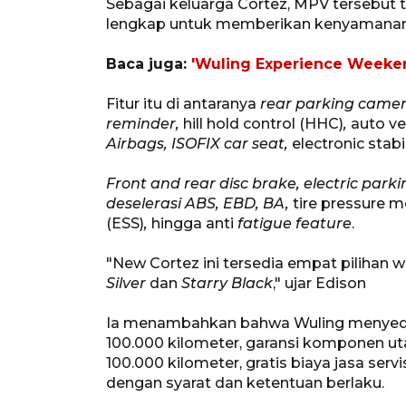
Sebagai keluarga Cortez, MPV tersebut t
lengkap untuk memberikan kenyamanan
Baca juga:
'Wuling Experience Weeken
Fitur itu di antaranya
rear parking camera
reminder,
hill hold control
(HHC)
,
auto ve
Airbags, ISOFIX car seat,
electronic stabi
Front and rear disc brake, electric park
deselerasi ABS, EBD, BA,
tire pressure 
(ESS)
,
hingga anti
fatigue feature
.
"New Cortez ini tersedia empat pilihan 
Silver
dan
Starry Black
," ujar Edison
Ia menambahkan bahwa Wuling menyedi
100.000 kilometer, garansi komponen ut
100.000 kilometer, gratis biaya jasa ser
dengan syarat dan ketentuan berlaku.