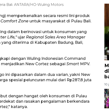
eria Bali. ANTARA/HO-Wuling Motors
ng) memperkenalkan secara resmi lini produk
g Comfort Zone
untuk masyarakat di Pulau Bali.
uling dalam berinovasi untuk konsumen yang
ter Life,"
ujar
Regional Sales Area Manager
yang diterima di Kabupaten Badung, Bali,
ngkapi dengan Wuling Indonesian Command
ang menjadikan New Cortez sebagai
Smart
MPV.
M
d
 ini dipasarkan dalam dua varian, yakni New
b
ga spesial peluncuran mulai dari Rp287,8 juta
10 
but dengan hangat oleh konsumen di Pulau
erdekat dan rasakan pengalaman berkendara
tez," katanya.