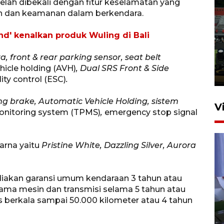
elah dibekali dengan fitur keselamatan yang
 dan keamanan dalam berkendara.
Tiga matra TNI unjuk
d' kenalkan produk Wuling di Bali
kemampuan tempur Perisai
Trisila Nusantara dalam
, front & rear parking sensor, seat belt
latihan di Kepri
hicle holding
(AVH)
, Dual SRS Front & Side
5 Agustus 2026 16:28
lity control (ESC)
.
ing brake, Automatic Vehicle Holding, sistem
V
monitoring system (TPMS)
,
emergency stop signal
warna yaitu
Pristine White, Dazzling Silver, Aurora
akan garansi umum kendaraan 3 tahun atau
ama mesin dan transmisi selama 5 tahun atau
Polisi tetapkan lima tersangka
vis berkala sampai 50.000 kilometer atau 4 tahun
pengeroyokan maling ayam di
Tabanan