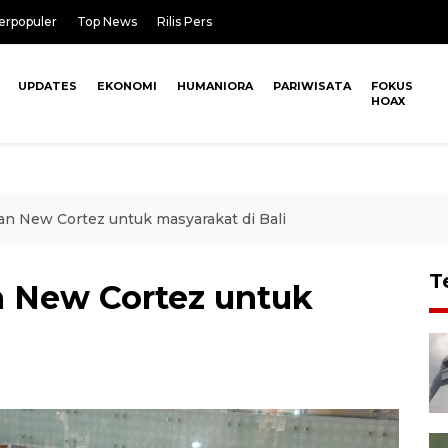
erpopuler
Top News
Rilis Pers
UPDATES
EKONOMI
HUMANIORA
PARIWISATA
FOKUS
HOAX
n New Cortez untuk masyarakat di Bali
T
n New Cortez untuk