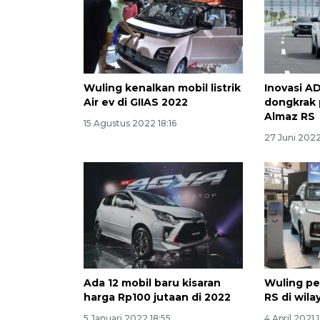
Wuling kenalkan mobil listrik
Inovasi A
Air ev di GIIAS 2022
dongkrak 
Almaz RS
15 Agustus 2022 18:16
27 Juni 2022
Ada 12 mobil baru kisaran
Wuling pe
harga Rp100 jutaan di 2022
RS di wila
5 Januari 2022 18:55
4 April 2021 