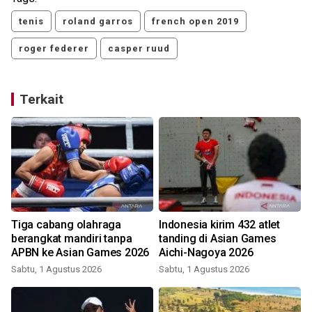
tenis
roland garros
french open 2019
roger federer
casper ruud
Terkait
Tiga cabang olahraga
Indonesia kirim 432 atlet
berangkat mandiri tanpa
tanding di Asian Games
APBN ke Asian Games 2026
Aichi-Nagoya 2026
Sabtu, 1 Agustus 2026
Sabtu, 1 Agustus 2026
R