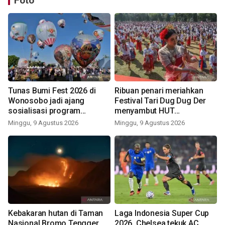
Foto
Tunas Bumi Fest 2026 di
Ribuan penari meriahkan
Wonosobo jadi ajang
Festival Tari Dug Dug Der
sosialisasi program
menyambut HUT
pemerintah lewat balon
Kemerdekaan
Minggu, 9 Agustus 2026
Minggu, 9 Agustus 2026
udara
Kebakaran hutan di Taman
Laga Indonesia Super Cup
Nasional Bromo Tengger
2026, Chelsea tekuk AC