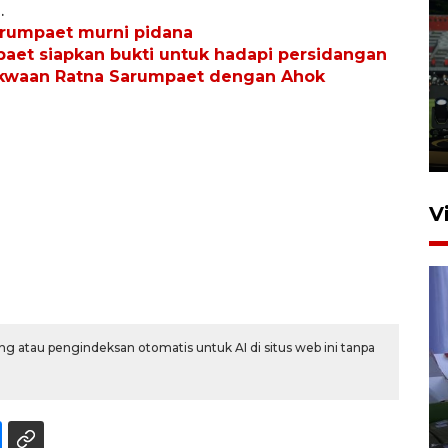
.
arumpaet murni pidana
Tiga matra TNI unjuk
et siapkan bukti untuk hadapi persidangan
kemampuan tempur Perisai
akwaan Ratna Sarumpaet dengan Ahok
Trisila Nusantara dalam
latihan di Kepri
5 Agustus 2026 16:28
V
g atau pengindeksan otomatis untuk AI di situs web ini tanpa
Polisi tetapkan lima tersangka
pengeroyokan maling ayam di
Tabanan