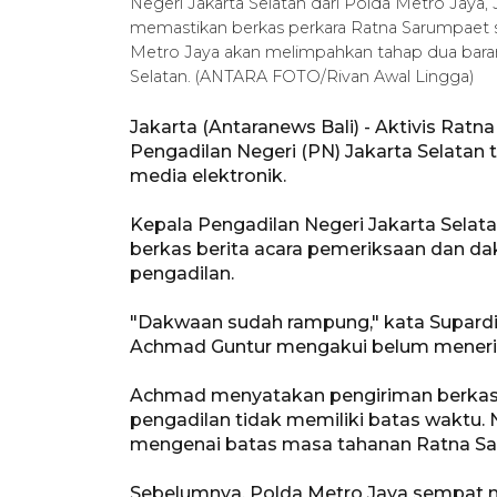
Negeri Jakarta Selatan dari Polda Metro Jaya, J
memastikan berkas perkara Ratna Sarumpaet s
Metro Jaya akan melimpahkan tahap dua baran
Selatan. (ANTARA FOTO/Rivan Awal Lingga)
Jakarta (Antaranews Bali) - Aktivis Ratn
Pengadilan Negeri (PN) Jakarta Selatan 
media elektronik.
Kepala Pengadilan Negeri Jakarta Selat
berkas berita acara pemeriksaan dan d
pengadilan.
"Dakwaan sudah rampung," kata Supard
Achmad Guntur mengakui belum menerim
Achmad menyatakan pengiriman berkas
pengadilan tidak memiliki batas wakt
mengenai batas masa tahanan Ratna Sa
Sebelumnya, Polda Metro Jaya sempat m