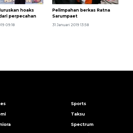
 luruskan hoaks
Pelimpahan berkas Ratna
dari perpecahan
Sarumpaet
019 09:18
31 Januari 2019 13:58
tes
Sports
omi
Taksu
iora
Spectrum