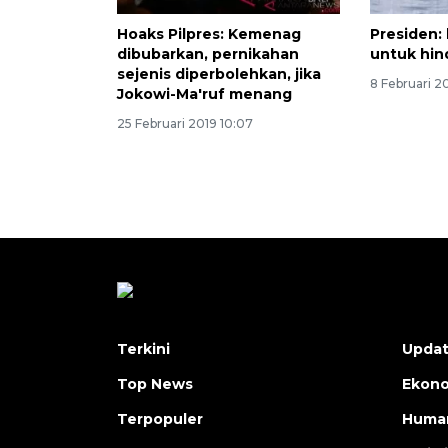
Hoaks Pilpres: Kemenag
Presiden:
dibubarkan, pernikahan
untuk hin
sejenis diperbolehkan, jika
8 Februari 2
Jokowi-Ma'ruf menang
25 Februari 2019 10:07
Terkini
Upda
Top News
Ekon
Terpopuler
Human