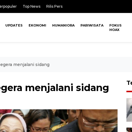
erpopuler
Top News
Rilis Pers
UPDATES
EKONOMI
HUMANIORA
PARIWISATA
FOKUS
HOAX
egera menjalani sidang
T
gera menjalani sidang