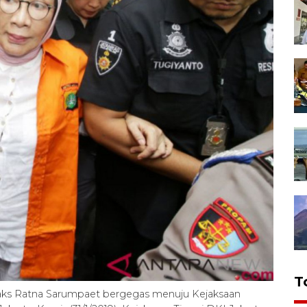
T
aks Ratna Sarumpaet bergegas menuju Kejaksaan