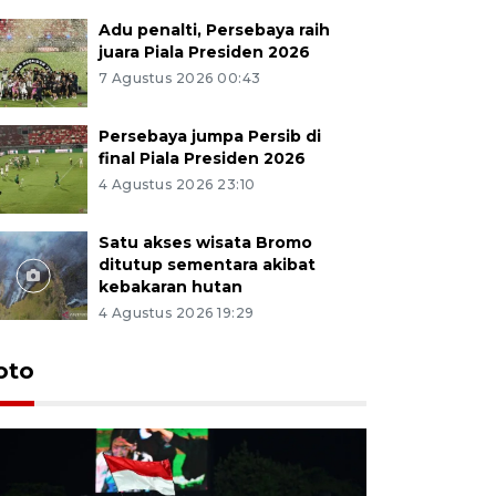
Adu penalti, Persebaya raih
juara Piala Presiden 2026
7 Agustus 2026 00:43
Persebaya jumpa Persib di
final Piala Presiden 2026
4 Agustus 2026 23:10
Satu akses wisata Bromo
ditutup sementara akibat
kebakaran hutan
4 Agustus 2026 19:29
Persebaya
oto
Presiden
pinalti l
7 Agustus 202