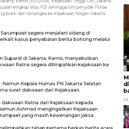
akarta, Kamis (31/1/2019). Kejaksaan Tinggi DKI Jakarta
udah lengkap atau P21 sehingga tim penyidik Polda
g bukti dan tersangka ke Kejaksaan Negeri Jakarta
a Sarumpaet segera menjalani sidang di
terkait kasus penyebaran berita bohong melalui
an Supardi di Jakarta, Kamis, menyebutkan
akwaan Ratna segera dilimpahkan kejaksaan ke
M
d
i. Namun Kepala Humas PN Jakarta Selatan
a surat dakwaan dari Kejaksaan.
b
23 
 dakwaan Ratna dari Kejaksaan kepada
u. Namun Achmad mengingatkan Kejaksaan
rumpaet yang masih kewenangan jaksa.
elimpahkan tahap pertama berkas berita acara