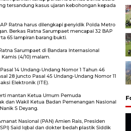
ng tersandung kasus ujaran kebohongan kepada
P Ratna harus dilengkapi penyidik Polda Metro
ngan. Berkas Ratna Sarumpaet mencapai 32 BAP
erta 65 lampiran barang bukti.
atna Sarumpaet di Bandara Internasional
 Kamis (4/10) malam.
n Pasal 14 Undang-Undang Nomor 1 Tahun 46
sal 28 juncto Pasal 45 Undang-Undang Nomor 11
ksi Elektronik (ITE).
eperti mantan Ketua Umum Pemuda
F
ak dan Wakil Ketua Badan Pemenangan Nasional
Nanik S Deyang.
anat Nasional (PAN) Amien Rais, Presiden
SPI) Said Iqbal dan dokter bedah plastik Siddik