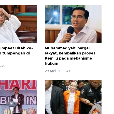
umpaet ultah ke-
Muhammadiyah: hargai
n tumpengan di
rakyat, kembalikan proses
Pemilu pada mekanisme
hukum
16:40
29 April 2019 14:01
Awas penipuan berbasis AI
2026-08-07 13:45:00